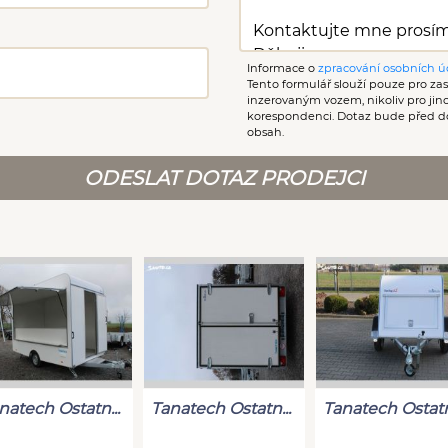
Informace o
zpracování osobních ú
Tento formulář slouží pouze pro zasl
inzerovaným vozem, nikoliv pro ji
korespondenci. Dotaz bude před d
obsah.
ODESLAT DOTAZ PRODEJCI
natech Ostatn...
Tanatech Ostatn...
Tanatech Ostatn.