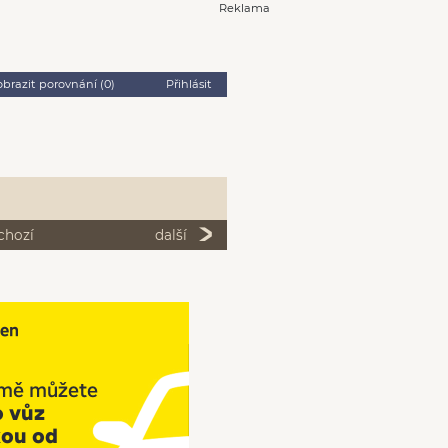
Reklama
obrazit porovnání (
0
)
Přihlásit
chozí
další