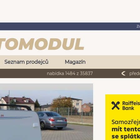
Z
Seznam prodejců
Magazín
nabídka 1484 z 35837
před