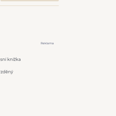
Reklama
isní knížka
rzděný