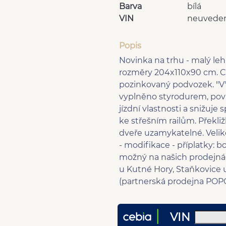
Barva
bílá
VIN
neuvede
Popis
Novinka na trhu - malý leh
rozměry 204x110x90 cm. C
pozinkovaný podvozek. "V" 
vyplněno styrodurem, povr
jízdní vlastnosti a snižuje
ke střešním railům. Překli
dveře uzamykatelné. Velik
- modifikace - příplatky: b
možný na našich prodejnác
u Kutné Hory, Staňkovice u 
(partnerská prodejna POPC
VIN