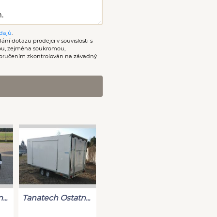
dajů
.
ání dotazu prodejci v souvislosti s
nou, zejména soukromou,
oručením zkontrolován na závadný
..
Tanatech Ostatn...