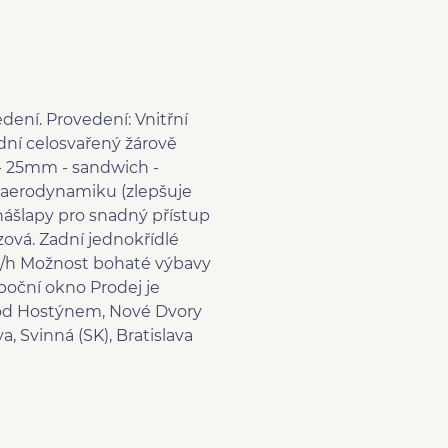
dení. Provedení: Vnitřní
ní celosvařený žárově
h - 25mm - sandwich -
í aerodynamiku (zlepšuje
 nášlapy pro snadný přístup
zová. Zadní jednokřídlé
km/h Možnost bohaté výbavy
 boční okno Prodej je
 pod Hostýnem, Nové Dvory
, Svinná (SK), Bratislava