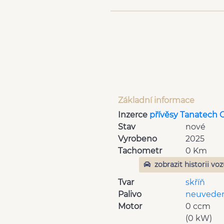
Základní informace
Inzerce
přívěsy Tanatech 
Stav
nové
Vyrobeno
2025
Tachometr
0 Km
zobrazit historii vo
Tvar
skříň
Palivo
neuvede
Motor
0 ccm
(0 kW)