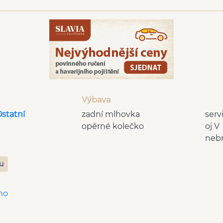
Výbava
Ostatní
zadní mlhovka
serv
opěrné kolečko
oj V
neb
zu
no