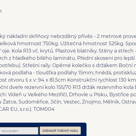
n
ký nákladní skříňový nebrzděný přívěs - 2 metrové prove
elková hmotnost 750kg. Užitečná hmotnost 525kg. Spod
oje. Kola R13 vč. krytů. Plastové blatníky. Stěny a střec
ch z hladkého bílého laminátu. Přední skosení pro lepš
 spotřebu). Střešní raily. Opěrné kolečko s držákem Boční
žková podlaha - tloušťka podlahy 15mm; hnědá, protisklu
ost otvoru š x v: 94 x 81,5cm Konstrukční rychlost 130 
oční dveře rezervní kolo 155/70 R13 držák rezervního kola
h: Vídeň u Velkého Meziříčí, Drhovle u Písku, Bystřice
Žatce, Sudoměřice, Jičín, Vestec, Znojmo, Mělník, Ostrava
AR EU, s.r.o.). TOM004
zobrazit historii vozu