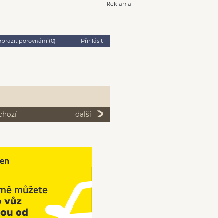
Reklama
obrazit porovnání (
0
)
Přihlásit
chozí
další