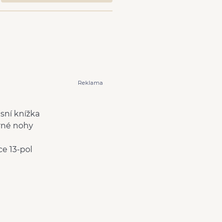
Reklama
isní knížka
rné nohy
ce 13-pol