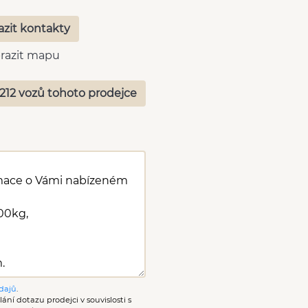
azit kontakty
razit mapu
212 vozů tohoto prodejce
dajů
.
ání dotazu prodejci v souvislosti s