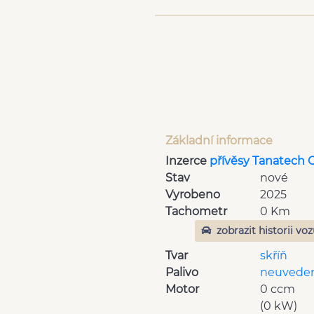
Základní informace
Inzerce
přívěsy Tanatech 
Stav
nové
Vyrobeno
2025
Tachometr
0 Km
zobrazit historii vo
Tvar
skříň
Palivo
neuvede
Motor
0 ccm
(0 kW)