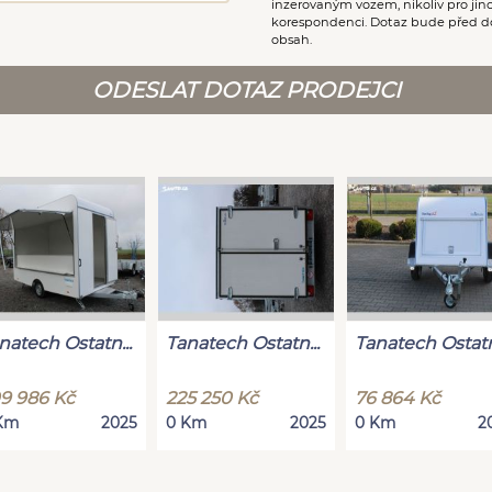
inzerovaným vozem, nikoliv pro ji
korespondenci. Dotaz bude před d
obsah.
ODESLAT DOTAZ PRODEJCI
natech Ostatn...
Tanatech Ostatn...
Tanatech Ostatn.
9 986 Kč
225 250 Kč
76 864 Kč
Km
2025
0 Km
2025
0 Km
2