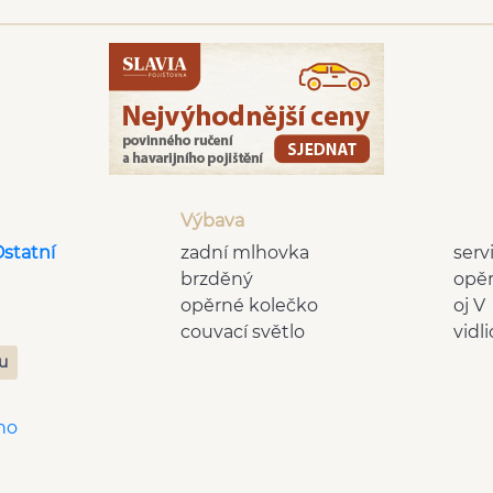
Výbava
Ostatní
zadní mlhovka
serv
brzděný
opě
opěrné kolečko
oj V
couvací světlo
vidli
zu
no