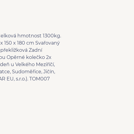
 Celková hmotnost 1300kg.
x 150 x 180 cm Svařovaný
 překližková Zadní
kou Opěrné kolečko 2x
ídeň u Velkého Meziříčí,
tce, Sudoměřice, Jičín,
R EU, s.r.o.). TOM007