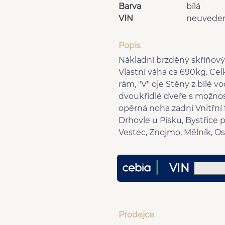
Barva
bílá
VIN
neuvede
Popis
Nákladní brzděný skříňový
Vlastní váha ca 690kg. Ce
rám, "V" oje Stěny z bílé
dvoukřídlé dveře s možno
opěrná noha zadní Vnitřní 
Drhovle u Písku, Bystřice
Vestec, Znojmo, Mělník, Os
VIN
Prodejce