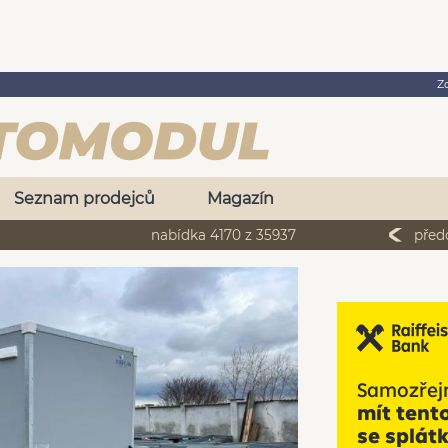
Z
Seznam prodejců
Magazín
nabídka 4170 z 35937
před