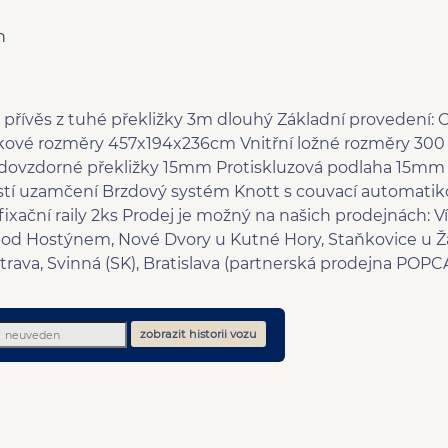
n
 přívěs z tuhé překližky 3m dlouhý Základní provedení:
lkové rozměry 457x194x236cm Vnitřní ložné rozměry 300 
 vodovzdorné překližky 15mm Protiskluzová podlaha 15mm
stí uzamčení Brzdový systém Knott s couvací automati
fixační raily 2ks Prodej je možný na našich prodejnách: V
 pod Hostýnem, Nové Dvory u Kutné Hory, Staňkovice u Ža
trava, Svinná (SK), Bratislava (partnerská prodejna POPCA
zobrazit historii vozu