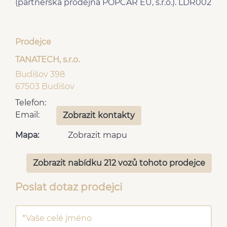
(partnerská prodejna POPCAR EU, s.r.o.). LDR002
Prodejce
TANATECH, s.r.o.
Budišov 398
67503 Budišov
Telefon:
Email:
Zobrazit kontakty
Mapa:
Zobrazit mapu
Zobrazit nabídku 212 vozů tohoto prodejce
Poslat dotaz prodejci