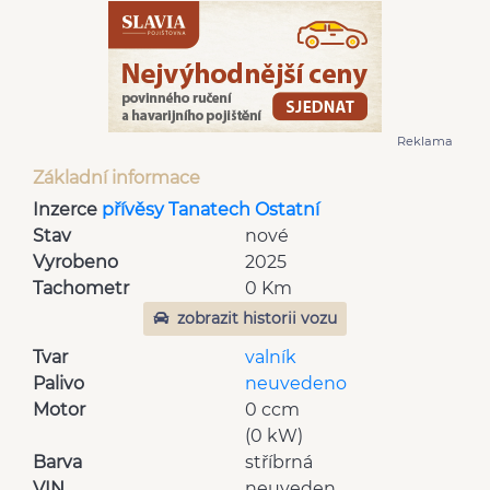
Reklama
Základní informace
Inzerce
přívěsy Tanatech Ostatní
Stav
nové
Vyrobeno
2025
Tachometr
0 Km
zobrazit historii vozu
Tvar
valník
Palivo
neuvedeno
Motor
0 ccm
(0 kW)
Barva
stříbrná
VIN
neuveden