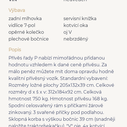
Výbava
zadní mlhovka
servisní knížka
vidlice 7-pol
kotvící oka
opěrné kolečko
oj V
plechové bočnice
nebrzděný
Popis
Přívěs řady P nabízí mimořádnou přidanou
hodnotu vzhledem k dané ceně přívěsu. Za
málo peněz můžete mít doma opravdu hodně
kvalitní přívěsný vozík. Standardní vybavení:
Rozměry ložné plochy 205x132x39 cm. Celkové
rozměry d x š x v: 312x184x92 cm. Celková
hmotnost 750 kg. Hmotnost přívěsu 168 kg.
Spodní celosvařený rám s příčkami žárově
zinkovaný. 3 svařené příčky pod podlahou.
Sklopná korba s výškou bočnic 39 cm (snadněji
naložíte traktor/sekačku). "V" oje. 4x kotvící