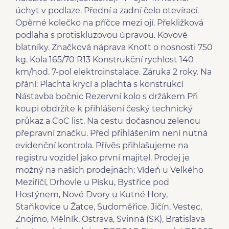
úchyt v podlaze. Přední a zadní čelo otevírací.
Opěrné kolečko na příčce mezi ojí. Překližková
podlaha s protiskluzovou úpravou. Kovové
blatníky. Značková náprava Knott o nosnosti 750
kg. Kola 165/70 R13 Konstrukční rychlost 140
km/hod. 7-pol elektroinstalace. Záruka 2 roky. Na
přání: Plachta krycí a plachta s konstrukcí
Nástavba bočnic Rezervní kolo s držákem Při
koupi obdržíte k přihlášení český technický
průkaz a CoC list. Na cestu dočasnou zelenou
přepravní značku. Před přihlášením není nutná
evidenční kontrola. Přívěs přihlašujeme na
registru vozidel jako první majitel. Prodej je
možný na našich prodejnách: Vídeň u Velkého
Meziříčí, Drhovle u Písku, Bystřice pod
Hostýnem, Nové Dvory u Kutné Hory,
Staňkovice u Žatce, Sudoměřice, Jičín, Vestec,
Znojmo, Mělník, Ostrava, Svinná (SK), Bratislava