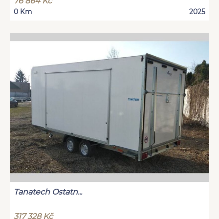
76 864 Kč
0 Km
2025
Tanatech Ostatn...
317 328 Kč