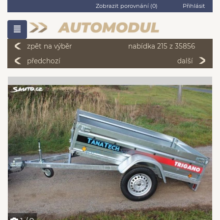
Zobrazit porovnání (
0
)
Přihlásit
zpět na výběr
nabídka 215 z 35856
předchozí
další