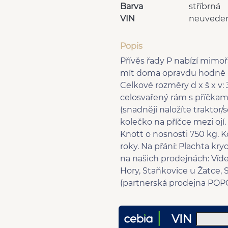
Barva
stříbrná
VIN
neuvede
Popis
Přívěs řady P nabízí mim
mít doma opravdu hodně kv
Celkové rozměry d x š x v
celosvařený rám s příčkam
(snadněji naložíte traktor/
kolečko na příčce mezi ojí
Knott o nosnosti 750 kg. K
roky. Na přání: Plachta kr
na našich prodejnách: Víd
Hory, Staňkovice u Žatce, S
(partnerská prodejna POPC
VIN