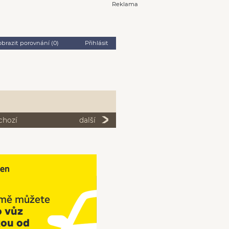
Reklama
obrazit porovnání (
0
)
Přihlásit
chozí
další