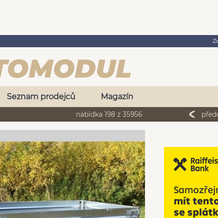
Z
Seznam prodejců
Magazín
nabídka 198 z 35956
před