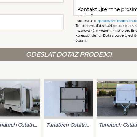
Informace o
zpracování osobních ú
Tento formulář slouží pouze pro zasl
inzerovaným vozem, nikoliv pro ji
korespondenci. Dotaz bude před d
obsah.
ODESLAT DOTAZ PRODEJCI
natech Ostatn...
Tanatech Ostatn...
Tanatech Ostatn.