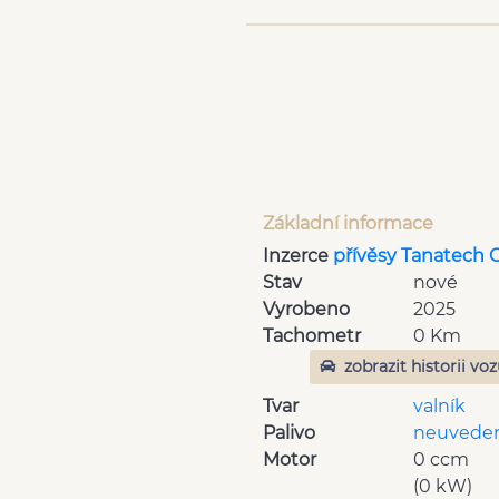
Základní informace
Inzerce
přívěsy Tanatech 
Stav
nové
Vyrobeno
2025
Tachometr
0 Km
zobrazit historii vo
Tvar
valník
Palivo
neuvede
Motor
0 ccm
(0 kW)