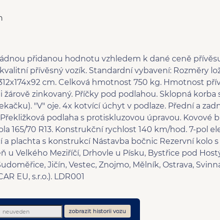
n
ořádnou přidanou hodnotu vzhledem k dané ceně přívěs
alitní přívěsný vozík. Standardní vybavení: Rozměry l
: 312x174x92 cm. Celková hmotnost 750 kg. Hmotnost pří
i žárově zinkovaný. Příčky pod podlahou. Sklopná korba
sekačku). "V" oje. 4x kotvící úchyt v podlaze. Přední a zad
. Překližková podlaha s protiskluzovou úpravou. Kovové 
ola 165/70 R13. Konstrukční rychlost 140 km/hod. 7-pol el
ycí a plachta s konstrukcí Nástavba bočnic Rezervní kolo
eň u Velkého Meziříčí, Drhovle u Písku, Bystřice pod Ho
udoměřice, Jičín, Vestec, Znojmo, Mělník, Ostrava, Svinná 
AR EU, s.r.o.). LDR001
zobrazit historii vozu