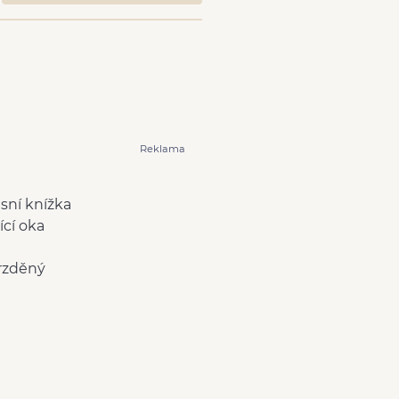
Reklama
isní knížka
ící oka
rzděný