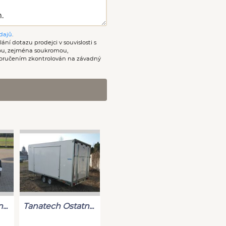
dajů
.
ání dotazu prodejci v souvislosti s
nou, zejména soukromou,
oručením zkontrolován na závadný
..
Tanatech Ostatn...