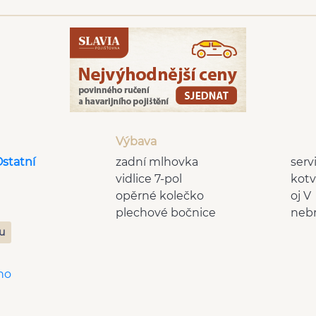
Výbava
Ostatní
zadní mlhovka
serv
vidlice 7-pol
kotv
opěrné kolečko
oj V
plechové bočnice
neb
zu
no