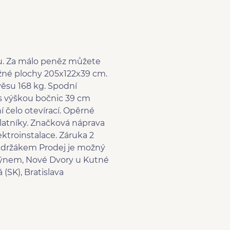
u. Za málo peněz můžete
ožné plochy 205x122x39 cm.
věsu 168 kg. Spodní
 s výškou bočnic 39 cm
ní čelo otevírací. Opěrné
blatníky. Značková náprava
ektroinstalace. Záruka 2
 s držákem Prodej je možný
stýnem, Nové Dvory u Kutné
(SK), Bratislava