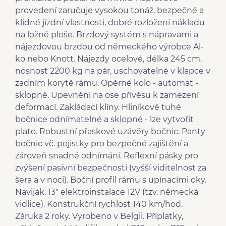
provedení zaručuje vysokou tonáž, bezpečné a
klidné jízdní vlastnosti, dobré rozložení nákladu
na ložné ploše. Brzdový systém s nápravami a
nájezdovou brzdou od německého výrobce Al-
ko nebo Knott. Nájezdy ocelové, délka 245 cm,
nosnost 2200 kg na pár, uschovatelné v klapce v
zadním korytě rámu. Opěrné kolo - automat -
sklopné. Upevnění na ose přívěsu k zamezení
deformací. Zakládací klíny. Hliníkové tuhé
bočnice odnímatelné a sklopné - lze vytvořit
plato. Robustní přaskové uzávěry bočnic. Panty
bočnic vč. pojistky pro bezpečné zajištění a
zároveň snadné odnímání. Reflexní pásky pro
zvýšení pasivní bezpečnosti (vyšší viditelnost za
šera a v noci). Boční profil rámu s upínacími oky.
Naviják. 13" elektroinstalace 12V (tzv. německá
vidlice). Konstrukční rychlost 140 km/hod.
Záruka 2 roky. Vyrobeno v Belgii. Příplatky,