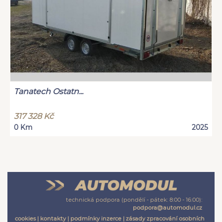
Tanatech Ostatn...
317 328 Kč
0 Km
2025
technická podpora (pondělí - pátek: 8:00 - 16:00):
podpora@automodul.cz
cookies
|
kontakty
|
podmínky inzerce
|
zásady zpracování osobních