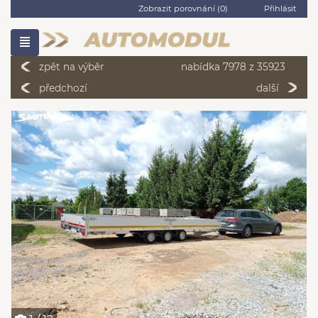
Zobrazit porovnání (
0
)
Přihlásit
zpět na výběr
nabídka 7978 z 35923
předchozí
další