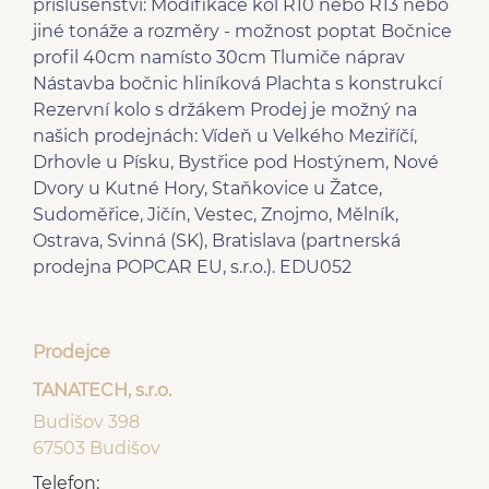
příslušenství: Modifikace kol R10 nebo R13 nebo
jiné tonáže a rozměry - možnost poptat Bočnice
profil 40cm namísto 30cm Tlumiče náprav
Nástavba bočnic hliníková Plachta s konstrukcí
Rezervní kolo s držákem Prodej je možný na
našich prodejnách: Vídeň u Velkého Meziříčí,
Drhovle u Písku, Bystřice pod Hostýnem, Nové
Dvory u Kutné Hory, Staňkovice u Žatce,
Sudoměřice, Jičín, Vestec, Znojmo, Mělník,
Ostrava, Svinná (SK), Bratislava (partnerská
prodejna POPCAR EU, s.r.o.). EDU052
Prodejce
TANATECH, s.r.o.
Budišov 398
67503 Budišov
Telefon: