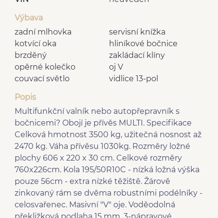
Výbava
zadní mlhovka
servisní knížka
kotvící oka
hliníkové bočnice
brzděný
zakládací klíny
opěrné kolečko
oj V
couvací světlo
vidlice 13-pol
Popis
Multifunkční valník nebo autopřepravník s
bočnicemi? Obojí je přívěs MULTI. Specifikace
Celková hmotnost 3500 kg, užitečná nosnost až
2470 kg. Váha přívěsu 1030kg. Rozměry ložné
plochy 606 x 220 x 30 cm. Celkové rozměry
760x226cm. Kola 195/50R10C - nízká ložná výška
pouze 56cm - extra nízké těžiště. Žárově
zinkovaný rám se dvěma robustními podélníky -
celosvařenec. Masivní "V" oje. Voděodolná
překližková podlaha 15 mm. 3-nápravové