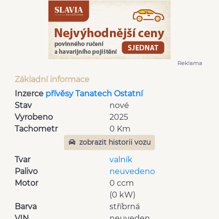
Reklama
Základní informace
Inzerce
přívěsy Tanatech Ostatní
Stav
nové
Vyrobeno
2025
Tachometr
0 Km
zobrazit historii vozu
Tvar
valník
Palivo
neuvedeno
Motor
0 ccm
(0 kW)
Barva
stříbrná
VIN
neuveden