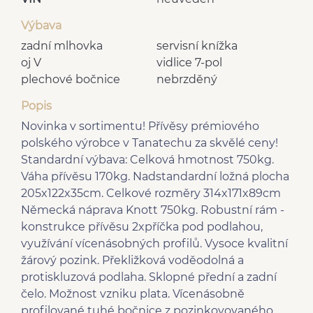
Výbava
zadní mlhovka
servisní knížka
oj V
vidlice 7-pol
plechové bočnice
nebrzděný
Popis
Novinka v sortimentu! Přívěsy prémiového
polského výrobce v Tanatechu za skvělé ceny!
Standardní výbava: Celková hmotnost 750kg.
Váha přívěsu 170kg. Nadstandardní ložná plocha
205x122x35cm. Celkové rozměry 314x171x89cm
Německá náprava Knott 750kg. Robustní rám -
konstrukce přívěsu 2xpříčka pod podlahou,
využívání vícenásobných profilů. Vysoce kvalitní
žárový pozink. Překližková voděodolná a
protiskluzová podlaha. Sklopné přední a zadní
čelo. Možnost vzniku plata. Vícenásobně
profilované tuhé bočnice z pozinkovovaného