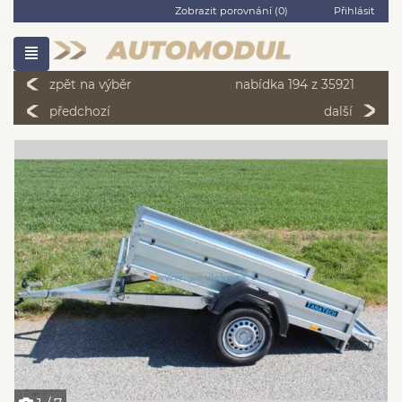
Zobrazit porovnání (
0
)
Přihlásit
zpět na výběr
nabídka 194 z 35921
předchozí
další