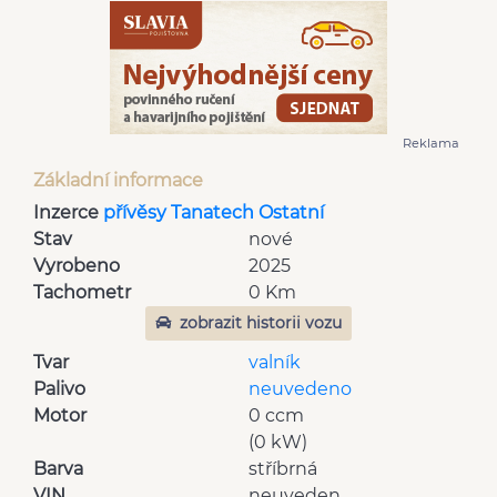
Reklama
Základní informace
Inzerce
přívěsy Tanatech Ostatní
Stav
nové
Vyrobeno
2025
Tachometr
0 Km
zobrazit historii vozu
Tvar
valník
Palivo
neuvedeno
Motor
0 ccm
(0 kW)
Barva
stříbrná
VIN
neuveden