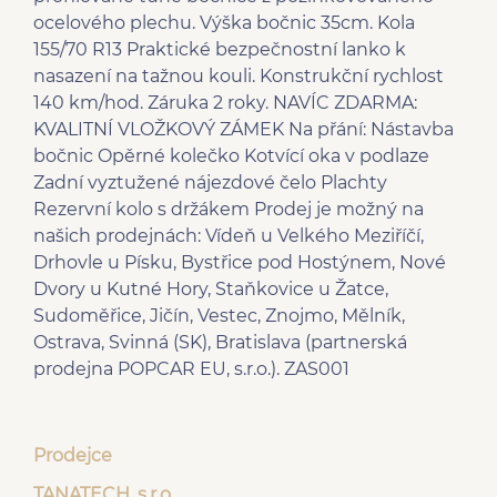
ocelového plechu. Výška bočnic 35cm. Kola
155/70 R13 Praktické bezpečnostní lanko k
nasazení na tažnou kouli. Konstrukční rychlost
140 km/hod. Záruka 2 roky. NAVÍC ZDARMA:
KVALITNÍ VLOŽKOVÝ ZÁMEK Na přání: Nástavba
bočnic Opěrné kolečko Kotvící oka v podlaze
Zadní vyztužené nájezdové čelo Plachty
Rezervní kolo s držákem Prodej je možný na
našich prodejnách: Vídeň u Velkého Meziříčí,
Drhovle u Písku, Bystřice pod Hostýnem, Nové
Dvory u Kutné Hory, Staňkovice u Žatce,
Sudoměřice, Jičín, Vestec, Znojmo, Mělník,
Ostrava, Svinná (SK), Bratislava (partnerská
prodejna POPCAR EU, s.r.o.). ZAS001
Prodejce
TANATECH, s.r.o.