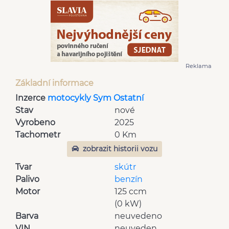
Reklama
Základní informace
Inzerce
motocykly Sym Ostatní
Stav
nové
Vyrobeno
2025
Tachometr
0 Km
zobrazit historii vozu
Tvar
skútr
Palivo
benzín
Motor
125 ccm
(0 kW)
Barva
neuvedeno
VIN
neuveden