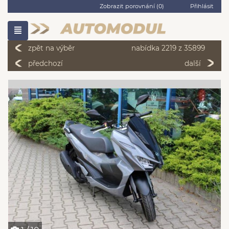
Zobrazit porovnání (
0
)
Přihlásit
zpět na výběr
nabídka 2219 z 35899
předchozí
další