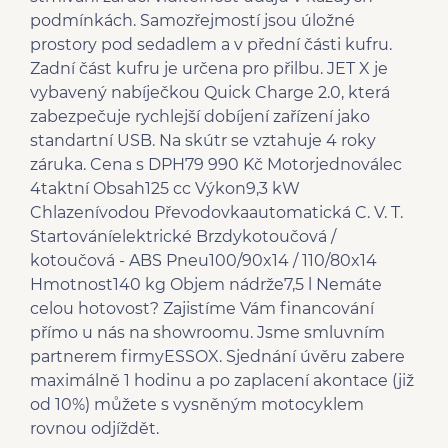
podmínkách. Samozřejmostí jsou úložné
prostory pod sedadlem a v přední části kufru.
Zadní část kufru je určena pro přilbu. JET X je
vybavený nabíječkou Quick Charge 2.0, která
zabezpečuje rychlejší dobíjení zařízení jako
standartní USB. Na skútr se vztahuje 4 roky
záruka. Cena s DPH79 990 Kč Motorjednoválec
4taktní Obsah125 cc Výkon9,3 kW
Chlazenívodou Převodovkaautomatická C. V. T.
Startováníelektrické Brzdykotoučová /
kotoučová - ABS Pneu100/90x14 / 110/80x14
Hmotnost140 kg Objem nádrže7,5 l Nemáte
celou hotovost? Zajistíme Vám financování
přímo u nás na showroomu. Jsme smluvním
partnerem firmyESSOX. Sjednání úvěru zabere
maximálně 1 hodinu a po zaplacení akontace (již
od 10%) můžete s vysněným motocyklem
rovnou odjíždět.