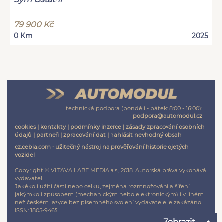
79 900 Kč
0 Km
2025
technická podpora (pondělí - pátek: 8:00 - 16:00):
podpora@automodul.cz
cookies
|
kontakty
|
podmínky inzerce
|
zásady zpracování osobních
údajů
|
partneři
|
zpracování dat
|
nahlásit nevhodný obsah
cz.cebia.com - užitečný nástroj na prověřování historie ojetých
vozidel
Copyright © VLTAVA LABE MEDIA a.s., 2018. Autorská práva vykonává
vydavatel.
Jakékoli užití části nebo celku, zejména rozmnožování a šíření
jakýmkoli způsobem (mechanickým nebo elektronickým) i v jiném
než českém jazyce bez písemného svolení vydavatele je zakázáno.
ISSN: 1805-9465.
Zobrazit ...