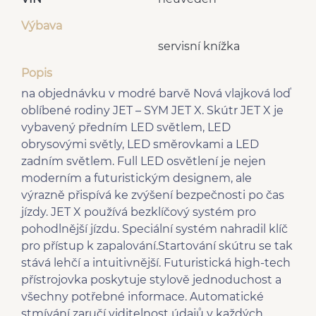
Výbava
servisní knížka
Popis
na objednávku v modré barvě Nová vlajková loď
oblíbené rodiny JET – SYM JET X. Skútr JET X je
vybavený předním LED světlem, LED
obrysovými světly, LED směrovkami a LED
zadním světlem. Full LED osvětlení je nejen
moderním a futuristickým designem, ale
výrazně přispívá ke zvýšení bezpečnosti po čas
jízdy. JET X používá bezklíčový systém pro
pohodlnější jízdu. Speciální systém nahradil klíč
pro přístup k zapalování.Startování skútru se tak
stává lehčí a intuitivnější. Futuristická high-tech
přístrojovka poskytuje stylově jednoduchost a
všechny potřebné informace. Automatické
stmívání zaručí viditelnost údajů v každých