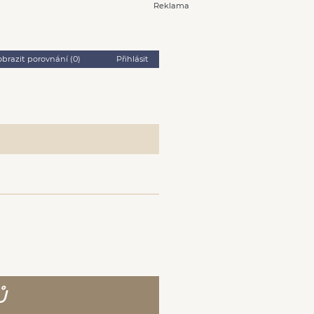
Reklama
obrazit porovnání (
0
)
Přihlásit
Ů