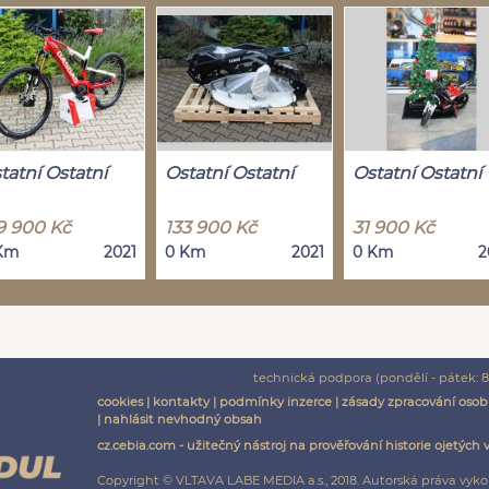
tatní Ostatní
Ostatní Ostatní
Ostatní Ostatní
9 900 Kč
133 900 Kč
31 900 Kč
Km
2021
0 Km
2021
0 Km
2
technická podpora (pondělí - pátek: 8:
cookies
|
kontakty
|
podmínky inzerce
|
zásady zpracování osob
|
nahlásit nevhodný obsah
cz.cebia.com - užitečný nástroj na prověřování historie ojetých 
Copyright © VLTAVA LABE MEDIA a.s., 2018. Autorská práva vyko