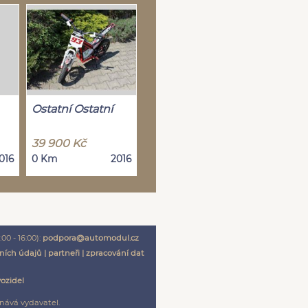
Ostatní Ostatní
39 900 Kč
016
0 Km
2016
00 - 16:00):
podpora@automodul.cz
ních údajů
|
partneři
|
zpracování dat
vozidel
nává vydavatel.