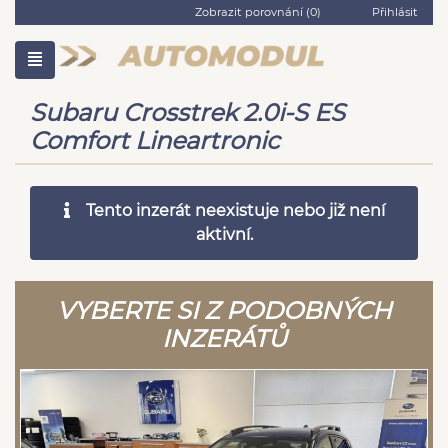
Zobrazit porovnání (
0
)
Přihlásit
Subaru Crosstrek 2.0i-S ES
Comfort Lineartronic
Tento inzerát neexistuje nebo již není
aktivní.
VYBERTE SI Z PODOBNÝCH
INZERÁTŮ