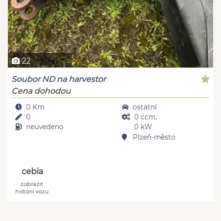
22
Soubor ND na harvestor
Cena dohodou
0 Km
ostatní
0
0 ccm,
neuvedeno
0 kW
Plzeň-město
cebia
zobrazit
historii vozu