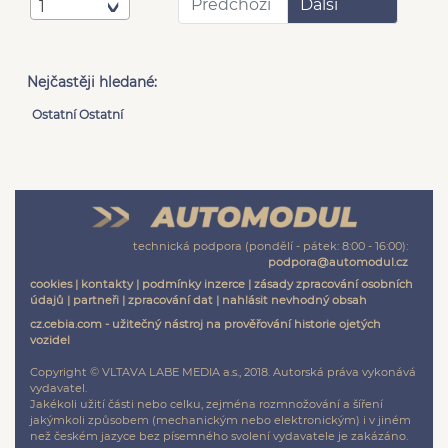
Předchozí
Další
1
Nejčastěji hledané:
Ostatní Ostatní
technická podpora (pondělí - pátek: 8:00 - 16:00):
podpora@automodul.cz
cookies
|
kontakty
|
podmínky inzerce
|
zásady zpracování osobních
údajů
|
partneři
|
zpracování dat
|
nahlásit nevhodný obsah
cz.cebia.com - užitečný nástroj na prověřování historie ojetých
vozidel
Copyright © VLTAVA LABE MEDIA a.s., 2018. Autorská práva vykonává
vydavatel.
Jakékoli užití části nebo celku, zejména rozmnožování a šíření
jakýmkoli způsobem (mechanickým nebo elektronickým) i v jiném
než českém jazyce bez písemného svolení vydavatele je zakázáno.