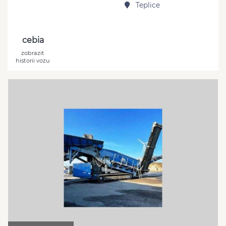
Teplice
cebia
zobrazit
historii vozu