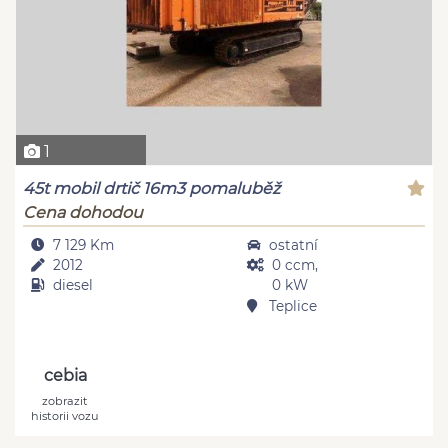
1
45t mobil drtič 16m3 pomaluběž
Cena dohodou
7 129 Km
ostatní
2012
0 ccm,
diesel
0 kW
Teplice
cebia
zobrazit
historii vozu