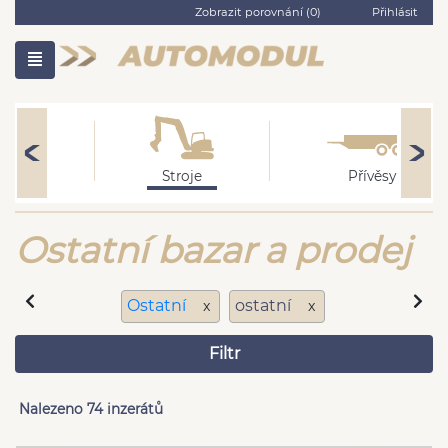
Zobrazit porovnání (
0
)
Přihlásit
Obytné
Stroje
Přívěsy
Ostatní bazar a prodej
Ostatní
ostatní
x
x
Filtr
Nalezeno 74 inzerátů