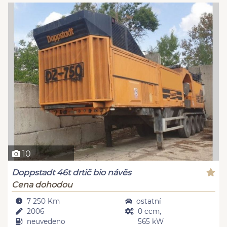
10
Doppstadt 46t drtič bio návěs
Cena dohodou
7 250 Km
ostatní
2006
0 ccm,
neuvedeno
565 kW