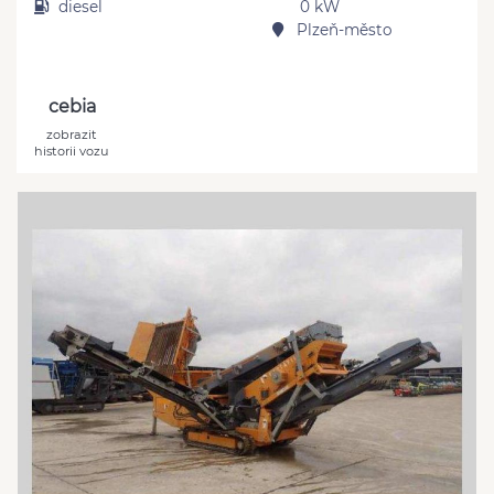
diesel
0 kW
Plzeň-město
cebia
zobrazit
historii vozu