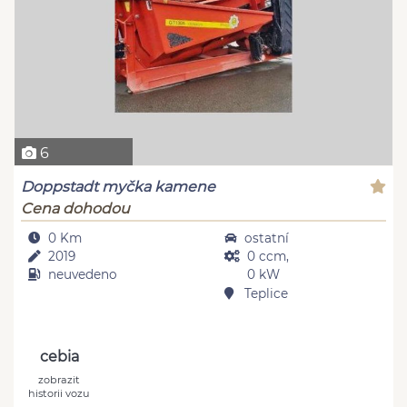
6
Doppstadt myčka kamene
Cena dohodou
0 Km
ostatní
2019
0 ccm,
neuvedeno
0 kW
Teplice
cebia
zobrazit
historii vozu