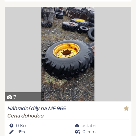
7
Náhradní díly na MF 965
Cena dohodou
0 Km
ostatní
1994
0 ccm,