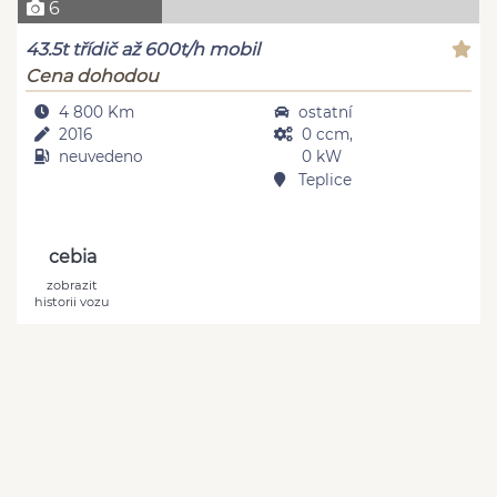
6
43.5t třídič až 600t/h mobil
Cena dohodou
4 800 Km
ostatní
2016
0 ccm,
neuvedeno
0 kW
Teplice
cebia
zobrazit
historii vozu