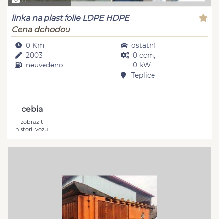
linka na plast folie LDPE HDPE
Cena dohodou
0 Km
ostatní
2003
0 ccm,
neuvedeno
0 kW
Teplice
cebia
zobrazit
historii vozu