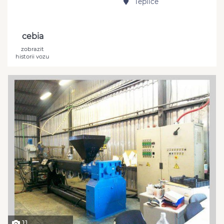
Teplice
cebia
zobrazit
historii vozu
11