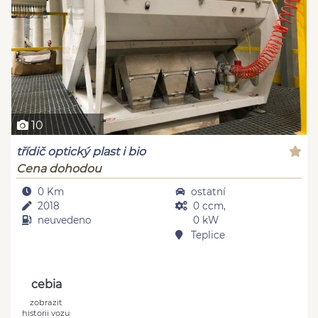
10
třídič optický plast i bio
Cena dohodou
0 Km
ostatní
2018
0 ccm,
neuvedeno
0 kW
Teplice
cebia
zobrazit
historii vozu