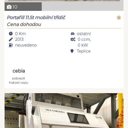
10
Portafill 11.5t mobilní třídič
Cena dohodou
0 Km
ostatní
2013
0 ccm,
neuvedeno
0 kW
Teplice
cebia
zobrazit
historii vozu