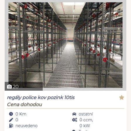
20
regály police kov pozink 10tis
Cena dohodou
0 Km
ostatní
0
0 ccm,
neuvedeno
0 kW