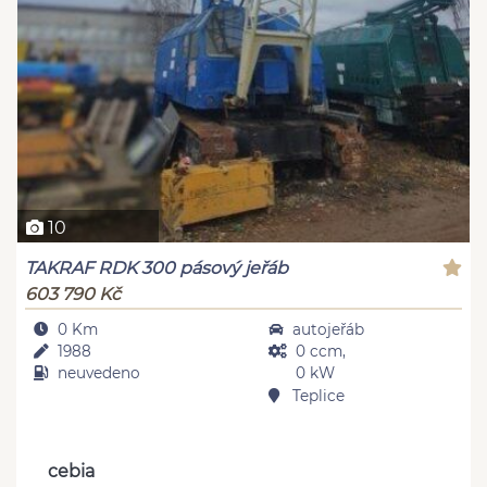
10
TAKRAF RDK 300 pásový jeřáb
603 790 Kč
0 Km
autojeřáb
1988
0 ccm,
neuvedeno
0 kW
Teplice
cebia