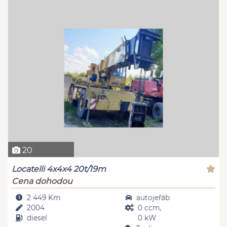
20
Locatelli 4x4x4 20t/19m
Cena dohodou
2 449 Km
autojeřáb
2004
0 ccm,
diesel
0 kW