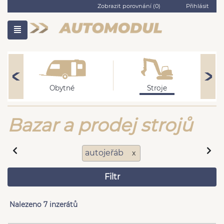
Zobrazit porovnání (
0
)
Přihlásit
Obytné
Stroje
Bazar a prodej strojů
autojeřáb
x
Filtr
Nalezeno 7 inzerátů