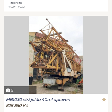
zobrazit
historii vozu
9
MB1030 věž jeřáb 40m! upraven
828 850 Kč