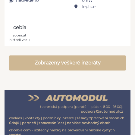
neuvedeno
0 kW
Teplice
cebia
zobrazit
historii vozu
Zobrazeny veškeré inzeráty
technická podpora (pondělí - pátek: 8:00 - 16:00):
podpora@automodul.cz
cookies
|
kontakty
|
podmínky inzerce
|
zásady zpracování osobních
údajů
|
partneři
|
zpracování dat
|
nahlásit nevhodný obsah
cz.cebia.com - užitečný nástroj na prověřování historie ojetých