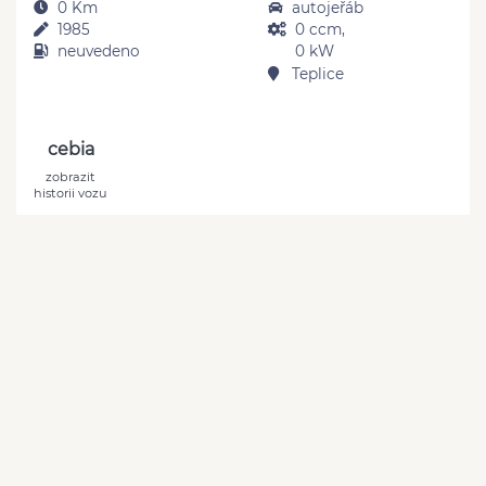
0 Km
autojeřáb
1985
0 ccm,
neuvedeno
0 kW
Teplice
cebia
zobrazit
historii vozu