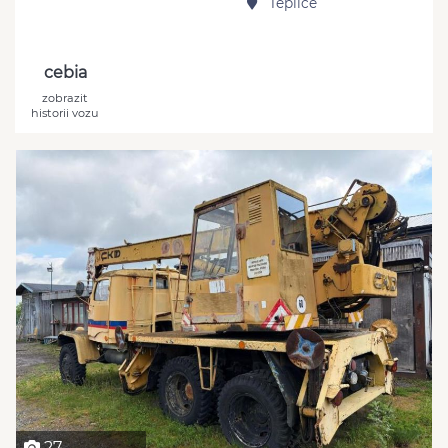
Teplice
cebia
zobrazit
historii vozu
27