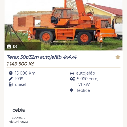
18
Terex 30t/32m autojeřáb 4x4x4
1 149 500 Kč
15 000 Km
autojeřáb
1999
5 960 ccm,
diesel
171 kW
Teplice
cebia
zobrazit
historii vozu