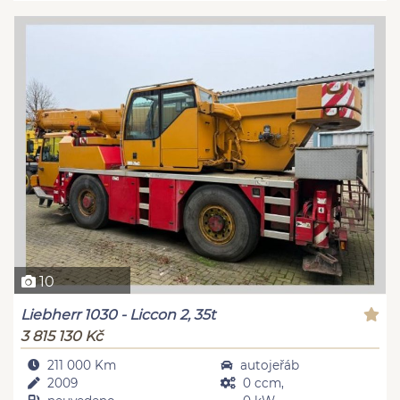
10
Liebherr 1030 - Liccon 2, 35t
3 815 130 Kč
211 000 Km
autojeřáb
2009
0 ccm,