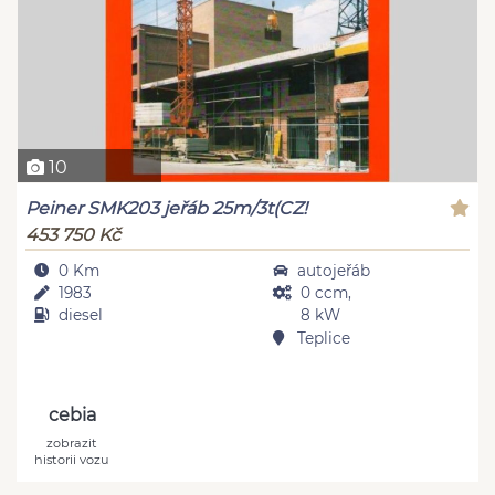
10
Peiner SMK203 jeřáb 25m/3t(CZ!
453 750 Kč
0 Km
autojeřáb
1983
0 ccm,
diesel
8 kW
Teplice
cebia
zobrazit
historii vozu