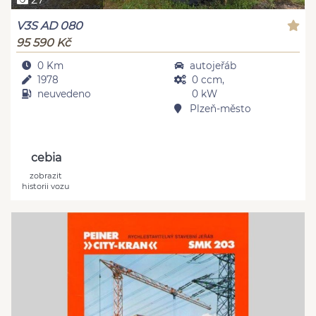
V3S AD 080
95 590 Kč
0 Km
autojeřáb
1978
0 ccm,
neuvedeno
0 kW
Plzeň-město
cebia
zobrazit
historii vozu