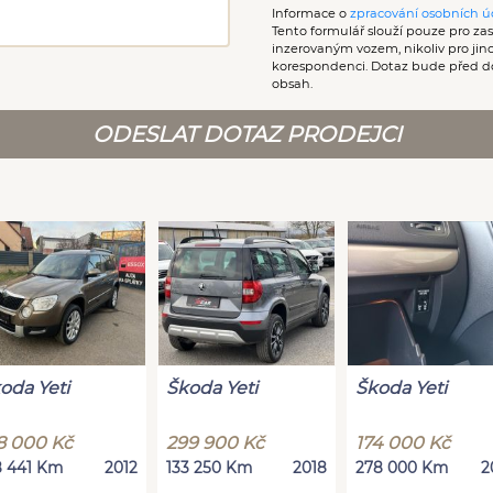
Informace o
zpracování osobních ú
Tento formulář slouží pouze pro zasl
inzerovaným vozem, nikoliv pro ji
korespondenci. Dotaz bude před d
obsah.
ODESLAT DOTAZ PRODEJCI
oda Yeti
Škoda Yeti
Škoda Yeti
8 000 Kč
299 900 Kč
174 000 Kč
8 441 Km
2012
133 250 Km
2018
278 000 Km
2