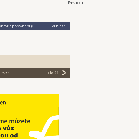
Reklama
obrazit porovnání (
0
)
Přihlásit
chozí
další