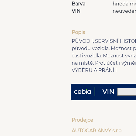
Barva
hnědá me
VIN
neuvede
Popis
PŮVOD I, SERVISNÍ HIST
původu vozidla. Možnost p
části vozidla. Možnost vyří
na místě. Protiúčet i v
VÝBĚRU A PŘÁNÍ !
VIN
Prodejce
AUTOCAR ANVY s.r.o.