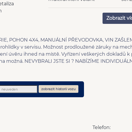
talíza
nastavitelný volant
děle
n
vyhřívaná zrcátka
tóno
Zobrazit ví
6 rychlostních stupňů
LED 
zadní stěrač
deak
senzor opotřebení brzdových
spol
ORIE, POHON 4X4, MANUÁLNÍ PŘEVODOVKA, VIN ZAŠLE
destiček
rohlídky v servisu. Možnost prodloužené záruky na mec
el. sklopná zrcátka
senz
zení úvěru ihned na místě. Vyřízení veškerých dokladů k p
senzor světel
cent
ýměna možná. NEVYBRALI JSTE SI ? NABÍZÍME INDIVIDU
regulace rychlosti při jízdě ze
mlh
svahu
9x Airbag
dvou
Parkovací senzory zadní
AUX
zobrazit historii vozu
Telefon: