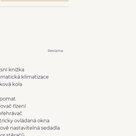
Reklama
isní knížka
matická klimatizace
íková kola
pomat
lovač řízení
přehrávač
tricky ovládaná okna
ově nastavitelná sedadla
or stěračů