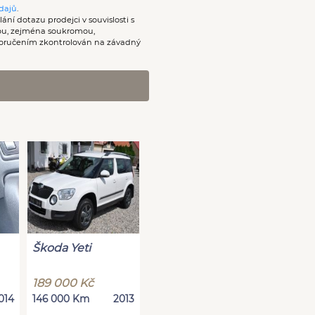
dajů
.
ání dotazu prodejci v souvislosti s
nou, zejména soukromou,
oručením zkontrolován na závadný
Škoda Yeti
189 000 Kč
014
146 000 Km
2013