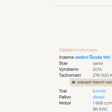
Základní informace
Inzerce
osobní Škoda Yeti
Stav
ojeté
Vyrobeno
2014
Tachometr
278 000
zobrazit historii vo
Tvar
kombi
Palivo
diesel
Motor
1 968 cc
(81 kW)