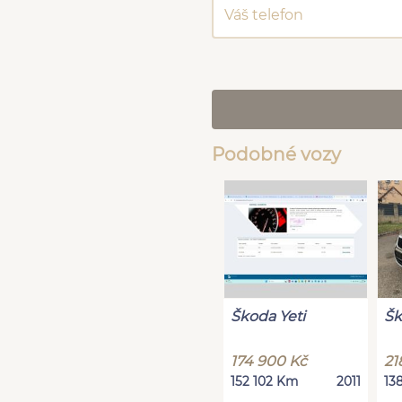
Podobné vozy
Škoda Yeti
Šk
174 900 Kč
21
152 102 Km
2011
13