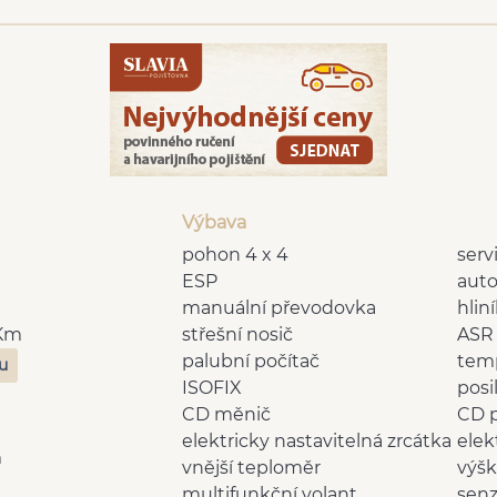
Výbava
pohon 4 x 4
serv
ESP
auto
manuální převodovka
hlin
 Km
střešní nosič
ASR
palubní počítač
tem
zu
ISOFIX
posi
CD měnič
CD 
elektricky nastavitelná zrcátka
elek
m
vnější teploměr
výšk
multifunkční volant
senz