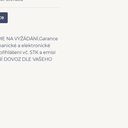
ná zadní sedadla
vaná skla
ce
denní svícení
tivace airbagu
ujezdce
ME NA VYŽÁDÁNÍ,Garance
hanické a elektronické
or tlaku v pneumatikách
řihlášení vč. STK a emisí
rál dálkový
ÁLNÍ DOVOZ DLE VAŠEHO
ovky
zónová klimatizace