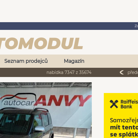
Z
Seznam prodejců
Magazín
nabídka 7347 z 35674
před