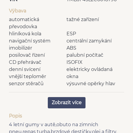
Výbava
automatická
tažné zařízení
převodovka
hliníková kola
ESP
navigační systém
centrální zamykání
imobilizér
ABS
posilovač řízení
palubní počítač
CD přehrávač
ISOFIX
denní svícení
elektricky ovládaná
vnější teploměr
okna
senzor stěračů
výsuvné opěrky hlav
dělená zadní sedadla
rádio
vyhřívaná zrcátka
tónovaná skla
Zobrazit více
6 rychlostních stupňů
výškově nastavitelné
deaktivace airbagu
sedadlo řidiče
Popis
spolujezdce
4 letní gumy v autě,obuto na zimních
zadní stěrač
el. startér
pneu,repas turba,brzdové destičky,olej a filtry.