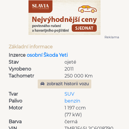
Reklama
Základní informace
Inzerce
osobní Škoda Yeti
Stav
ojeté
Vyrobeno
2011
Tachometr
250 000 Km
zobrazit historii vozu
Tvar
SUV
Palivo
benzín
Motor
1 197 ccm
(77 kW)
Barva
černá
VIN
TMBJF45L2C6018790