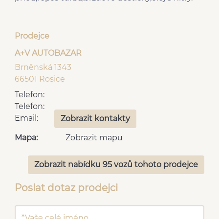
senzor tlaku v
senzor opotřebení
pneumatikách
brzdových destiček
centrál dálkový
bluetooth
man. klimatizace
Prodejce
mlhovky
6x airbag
Přední pohon
A+V AUTOBAZAR
Parkovací senzory zadní
Brněnská 1343
66501 Rosice
Telefon:
Telefon:
Email:
Zobrazit kontakty
Mapa:
Zobrazit mapu
Zobrazit nabídku 95 vozů tohoto prodejce
Poslat dotaz prodejci