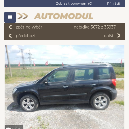
Zobrazit porovnání (
0
)
Přihlásit
zpět na výběr
nabídka 3672 z 35937
předchozí
další