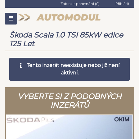
Zobrazit porovnání (
0
)
Přihlásit
Škoda Scala 1.0 TSI 85kW edice
125 Let
Tento inzerát neexistuje nebo již není
aktivní.
VYBERTE SI Z PODOBNÝCH
INZERÁTŮ