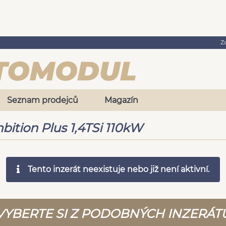
Z
Seznam prodejců
Magazín
ition Plus 1,4TSi 110kW
Tento inzerát neexistuje nebo již není aktivní.
VYBERTE SI Z PODOBNÝCH INZERÁT