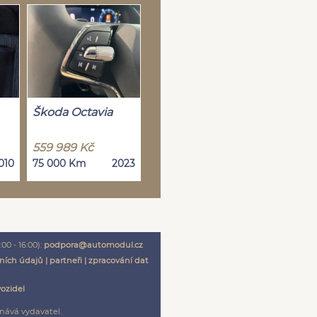
Škoda Octavia
559 989 Kč
010
75 000 Km
2023
00 - 16:00):
podpora@automodul.cz
ních údajů
|
partneři
|
zpracování dat
vozidel
nává vydavatel.