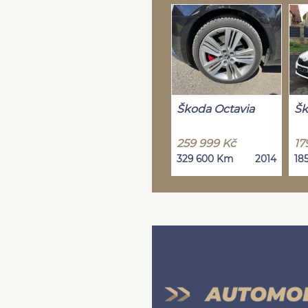
Škoda Octavia
Šk
259 999 Kč
17
329 600 Km
2014
18