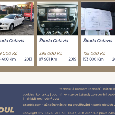
oda Octavia
Škoda Octavia
Škoda Octavia
9 000 Kč
395 000 Kč
125 000 Kč
5 400 Km
2013
87 981 Km
2019
153 000 Km
2
technická podpora (pondělí - pátek: 8:
cookies
|
kontakty
|
podmínky inzerce
|
zásady zpracování osob
|
nahlásit nevhodný obsah
cz.cebia.com - užitečný nástroj na prověřování historie ojetých 
Copyright © VLTAVA LABE MEDIA a.s., 2018. Autorská práva vyko