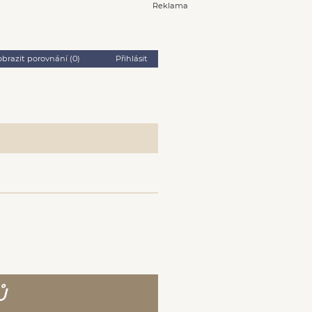
Reklama
obrazit porovnání (
0
)
Přihlásit
Ů