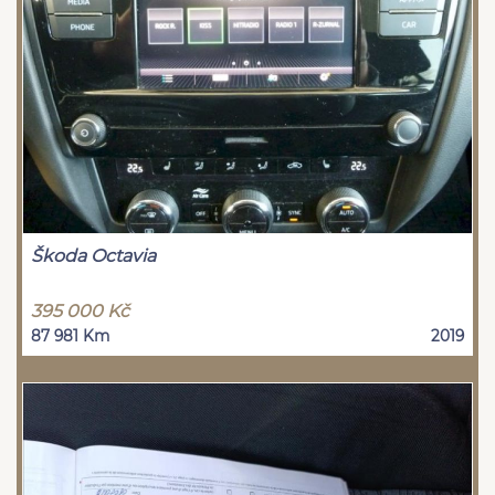
Škoda Octavia
395 000 Kč
87 981 Km
2019