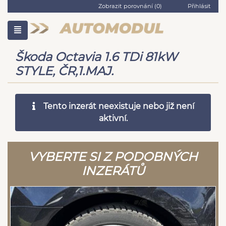
Zobrazit porovnání (
0
)
Přihlásit
Škoda Octavia 1.6 TDi 81kW
STYLE, ČR,1.MAJ.
Tento inzerát neexistuje nebo již není
aktivní.
VYBERTE SI Z PODOBNÝCH
INZERÁTŮ