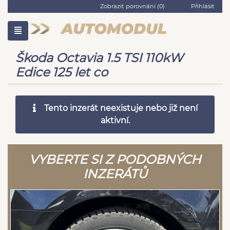
Zobrazit porovnání (
0
)
Přihlásit
Škoda Octavia 1.5 TSI 110kW
Edice 125 let co
Tento inzerát neexistuje nebo již není
aktivní.
VYBERTE SI Z PODOBNÝCH
INZERÁTŮ