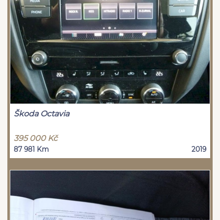
Škoda Octavia
395 000 Kč
87 981 Km
2019