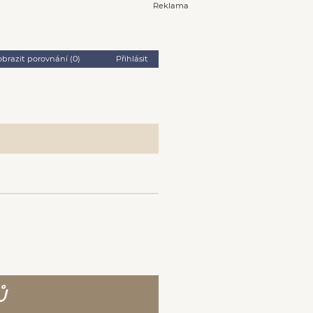
Reklama
obrazit porovnání (
0
)
Přihlásit
Ů