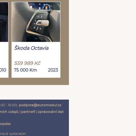
Škoda Octavia
559 989 Kč
010
75 000 Km
2023
00 - 16:00):
podpora@automodul.cz
ních údajů
|
partneři
|
zpracování dat
vozidel
nává vydavatel.