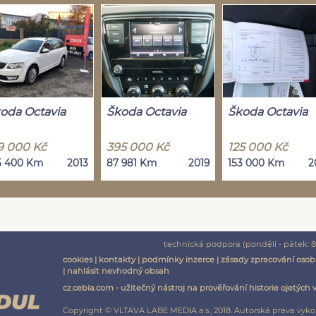
oda Octavia
Škoda Octavia
Škoda Octavia
9 000 Kč
395 000 Kč
125 000 Kč
5 400 Km
2013
87 981 Km
2019
153 000 Km
2
technická podpora (pondělí - pátek: 8:
cookies
|
kontakty
|
podmínky inzerce
|
zásady zpracování osob
|
nahlásit nevhodný obsah
cz.cebia.com - užitečný nástroj na prověřování historie ojetých 
Copyright © VLTAVA LABE MEDIA a.s., 2018. Autorská práva vyko