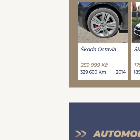
Škoda Octavia
Šk
259 999 Kč
17
329 600 Km
2014
18