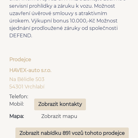
dělená zadní sedadla
vnitřní teploměr
servisní prohlídky a záruku k vozu. Možnost
tónovaná skla
nastavitelný volant
uzavření úvěrové smlouvy s atraktivním
kožené potahy
vyhřívaná zrcátka
úrokem. Výkupní bonus 10.000,-Kč Možnost
zadní stěrač
deaktivace airbagu
sjednání prodloužené záruky od společnosti
zaslepení zámků
spolujezdce
DEFEND.
el. sklopná zrcátka
panoramatická střecha
el. přední okna
uzávěrka diferenciálu
senzor světel
klimatizovaná přihrádka
dvouzónová klimatizace
Prodejce
el. víko zavazadlového
Adaptivní tempomat
prostoru
HAVEX-auto s.r.o.
8x airbag
Parkovací kamera
Na Bělidle 503
Start-stop systém
hlídání mrtvého úhlu
54301 Vrchlabí
Digitální přístrojový štít
sledování únavy řidiče
Telefon:
Hlasové ovládání
Mobil:
palubního počítače
Zobrazit kontakty
Mapa:
Zobrazit mapu
Zobrazit nabídku 891 vozů tohoto prodejce