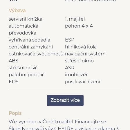
Výbava
servisní knížka
1. majitel
automatická
pohon 4 x 4
převodovka
vyhřívaná sedadla
ESP
centrální zamykání
hliníková kola
ostřikovače světlometů
navigační systém
ABS
střešní okno
střešní nosič
ASR
palubní počítač
imobilizér
EDS
posilovač řízení
elektricky nastavitelná
elektricky nastavitelná
zrcátka
sedadla
Zobrazit více
brzdový asistent
výškově nastavitelná
denní svícení
sedadla
Popis
senzor stěračů
vnější teploměr
Vůz vyroben v Číně,1.majitel. Financujte se
multifunkční volant
sportovní sedadla
ŠkoFINem svůj vůz CHYTŘE a získejte zdarma 3