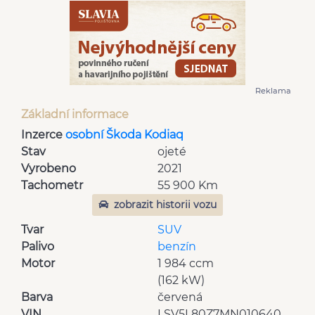
Reklama
Základní informace
Inzerce
osobní Škoda Kodiaq
Stav
ojeté
Vyrobeno
2021
Tachometr
55 900 Km
zobrazit historii vozu
Tvar
SUV
Palivo
benzín
Motor
1 984 ccm
(162 kW)
Barva
červená
VIN
LSV5L80Z7MN010640