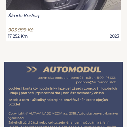
Škoda Kodiaq
903 999 Kč
17 252 Km
2023
technická podpora (pondělí - pátek: 8:00 - 16:00):
podpora@automodul.cz
cookies
|
kontakty
|
podmínky inzerce
|
zásady zpracování osobních
údajů
|
partneři
|
zpracování dat
|
nahlásit nevhodný obsah
cz.cebia.com - užitečný nástroj na prověřování historie ojetých
vozidel
Copyright © VLTAVA LABE MEDIA a.s., 2018. Autorská práva vykonává
vydavatel.
Jakékoli užití části nebo celku, zejména rozmnožování a šíření
jakýmkoli způsobem (mechanickým nebo elektronickým) i v jiném