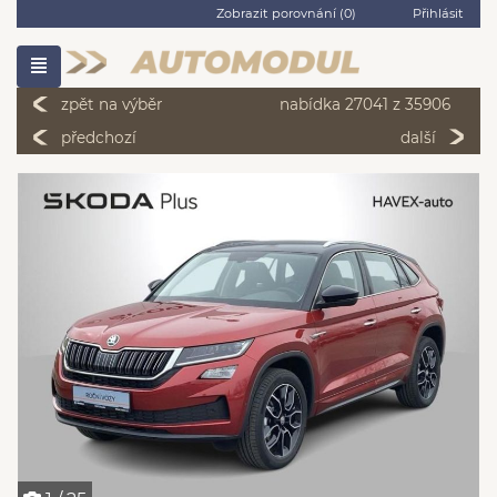
Zobrazit porovnání (
0
)
Přihlásit
zpět na výběr
nabídka 27041 z 35906
předchozí
další