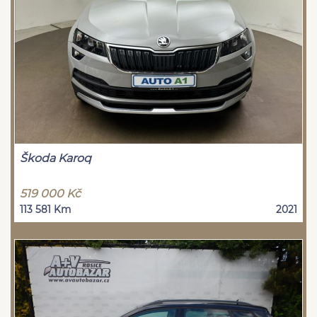
Škoda Karoq
519 000 Kč
113 581 Km
2021