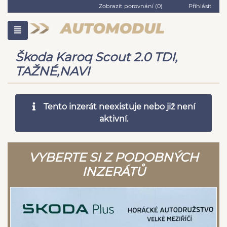
Zobrazit porovnání (
0
)
Přihlásit
Škoda Karoq Scout 2.0 TDI,
TAŽNÉ,NAVI
Tento inzerát neexistuje nebo již není
aktivní.
VYBERTE SI Z PODOBNÝCH
INZERÁTŮ