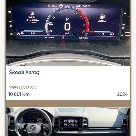
Škoda Karoq
798 000 Kč
10 801 Km
2024