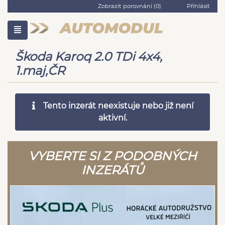
Zobrazit porovnání (
0
)
Přihlásit
Škoda Karoq 2.0 TDi 4x4,
1.maj,ČR
Tento inzerát neexistuje nebo již není
aktivní.
VYBERTE SI Z PODOBNÝCH
INZERÁTŮ