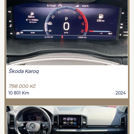
Škoda Karoq
798 000 Kč
10 801 Km
2024