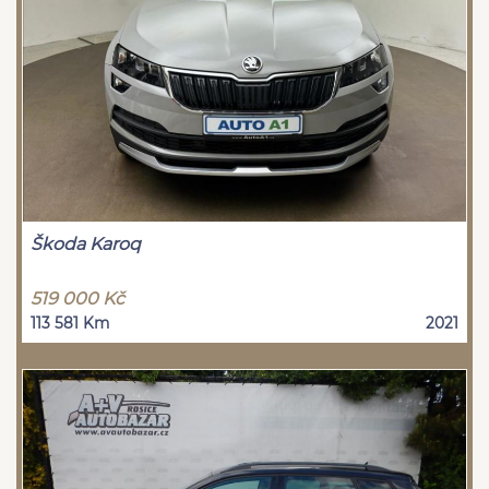
Škoda Karoq
519 000 Kč
113 581 Km
2021