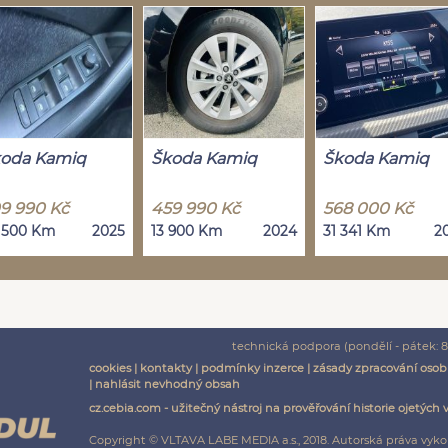
oda Kamiq
Škoda Kamiq
Škoda Kamiq
9 990 Kč
459 990 Kč
568 000 Kč
 500 Km
2025
13 900 Km
2024
31 341 Km
2
technická podpora (pondělí - pátek: 8:
cookies
|
kontakty
|
podmínky inzerce
|
zásady zpracování osob
|
nahlásit nevhodný obsah
cz.cebia.com - užitečný nástroj na prověřování historie ojetých 
Copyright © VLTAVA LABE MEDIA a.s., 2018. Autorská práva vyko