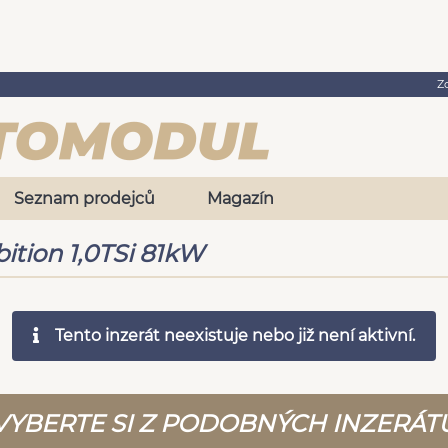
Z
Seznam prodejců
Magazín
tion 1,0TSi 81kW
Tento inzerát neexistuje nebo již není aktivní.
VYBERTE SI Z PODOBNÝCH INZERÁT