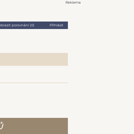
Reklama
obrazit porovnání (
0
)
Přihlásit
Ů