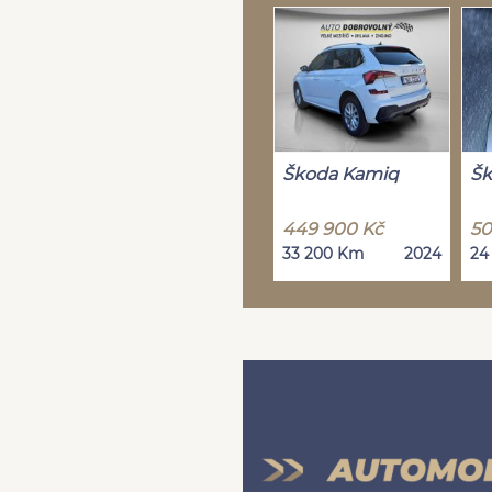
Škoda Kamiq
Šk
449 900 Kč
50
33 200 Km
2024
24