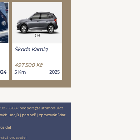
Škoda Kamiq
497 500 Kč
024
5 Km
2025
00 - 16:00):
podpora@automodul.cz
ních údajů
|
partneři
|
zpracování dat
vozidel
nává vydavatel.