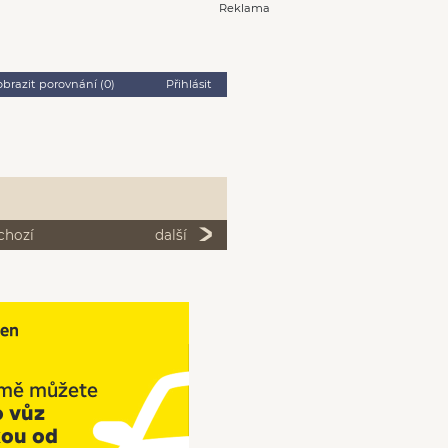
Reklama
obrazit porovnání (
0
)
Přihlásit
chozí
další