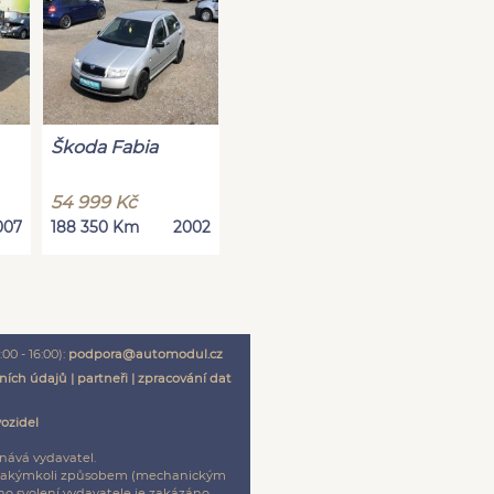
Škoda Fabia
54 999 Kč
007
188 350 Km
2002
00 - 16:00):
podpora@automodul.cz
ních údajů
|
partneři
|
zpracování dat
vozidel
nává vydavatel.
ení jakýmkoli způsobem (mechanickým
o svolení vydavatele je zakázáno.