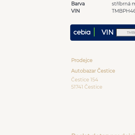
Barva
stříbrná 
VIN
TMBPH46
VIN
Prodejce
Autobazar Čestice
Čestice 154
51741 Čestice