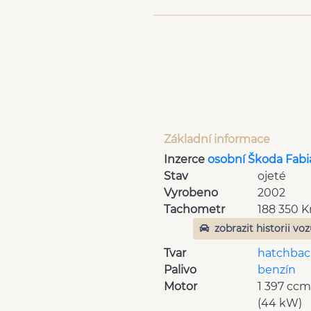
Základní informace
Inzerce
osobní Škoda Fabi
Stav
ojeté
Vyrobeno
2002
Tachometr
188 350 
zobrazit historii vo
Tvar
hatchbac
Palivo
benzín
Motor
1 397 cc
(44 kW)