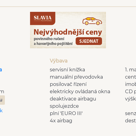
Výbava
a
servisní knížka
1. ma
manuální převodovka
cent
posilovač řízení
imob
Km
elektricky ovládaná okna
CD 
deaktivace airbagu
výšk
zu
spolujezdce
k
plní 'EURO III'
senz
4x airbag
dest
m