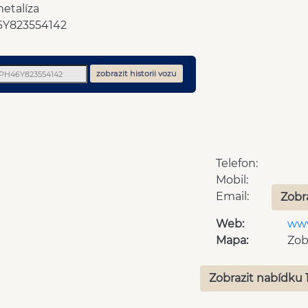
metalíza
Y823554142
zobrazit historii vozu
Telefon:
Mobil:
Email:
Zobr
Web:
www
Mapa:
Zob
Zobrazit nabídku 