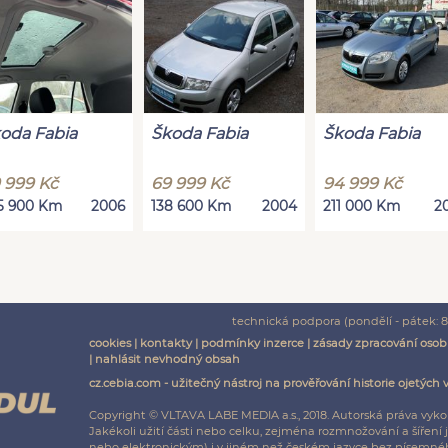
oda Fabia
Škoda Fabia
Škoda Fabia
 999 Kč
69 999 Kč
94 999 Kč
5 900 Km
2006
138 600 Km
2004
211 000 Km
2
technická podpora (pondělí - pátek: 8:
cookies
|
kontakty
|
podmínky inzerce
|
zásady zpracování osob
|
nahlásit nevhodný obsah
cz.cebia.com - užitečný nástroj na prověřování historie ojetých 
Copyright © VLTAVA LABE MEDIA a.s., 2018. Autorská práva vyko
Jakékoli užití části nebo celku, zejména rozmnožování a šíř
nebo elektronickým) i v jiném než českém jazyce bez písemnéh