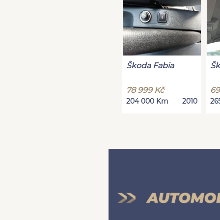
Škoda Fabia
Šk
78 999 Kč
69
204 000 Km
2010
26