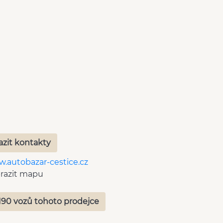
azit kontakty
.autobazar-cestice.cz
razit mapu
190 vozů tohoto prodejce