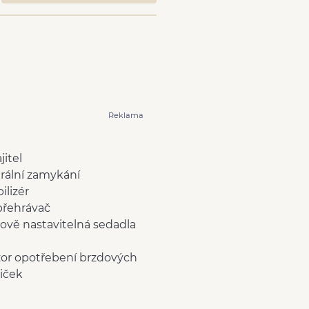
Reklama
jitel
rální zamykání
ilizér
přehrávač
ově nastavitelná sedadla
or opotřebení brzdových
iček