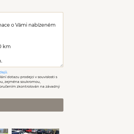
dajů
.
ání dotazu prodejci v souvislosti s
nou, zejména soukromou,
oručením zkontrolován na závadný