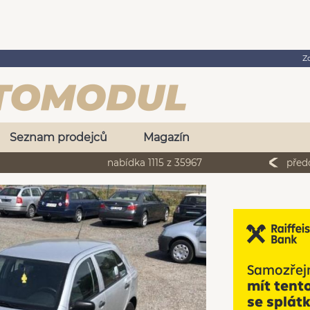
Z
Seznam prodejců
Magazín
nabídka 1115 z 35967
před