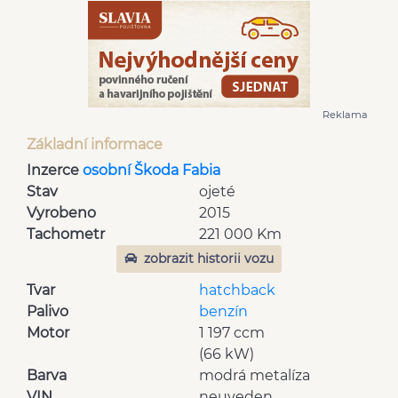
Reklama
Základní informace
Inzerce
osobní Škoda Fabia
Stav
ojeté
Vyrobeno
2015
Tachometr
221 000 Km
zobrazit historii vozu
Tvar
hatchback
Palivo
benzín
Motor
1 197 ccm
(66 kW)
Barva
modrá metalíza
VIN
neuveden