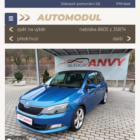
Zobrazit porovnání (
0
)
Přihlásit
zpět na výběr
nabídka 8605 z 35874
předchozí
další