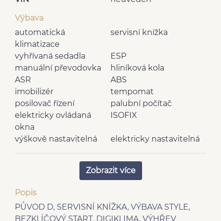
Výbava
automatická
servisní knížka
klimatizace
vyhřívaná sedadla
ESP
manuální převodovka
hliníková kola
ASR
ABS
imobilizér
tempomat
posilovač řízení
palubní počítač
elektricky ovládaná
ISOFIX
okna
výškově nastavitelná
elektricky nastavitelná
sedadla
zrcátka
vnější teploměr
denní svícení
Zobrazit více
multifunkční volant
senzor stěračů
nastavitelný volant
dělená zadní sedadla
Popis
vyhřívaná zrcátka
tónovaná skla
PŮVOD D, SERVISNÍ KNÍŽKA, VÝBAVA STYLE,
deaktivace airbagu
LED denní svícení
BEZKLÍČOVÝ START, DIGIKLIMA, VÝHŘEV