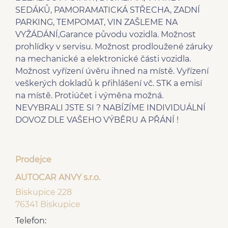
spolujezdce
SEDÁKŮ, PAMORAMATICKÁ STŘECHA, ZADNÍ
senzor tlaku v
zadní stěrač
PARKING, TEMPOMAT, VIN ZAŠLEME NA
pneumatikách
VYŽÁDÁNÍ,Garance původu vozidla. Možnost
bluetooth
panoramatická střecha
prohlídky v servisu. Možnost prodloužené záruky
senzor světel
centrál dálkový
na mechanické a elektronické části vozidla.
startování tlačítkem
mlhovky
Možnost vyřízení úvěru ihned na místě. Vyřízení
USB
5 rychlostních stupňů
veškerých dokladů k přihlášení vč. STK a emisí
AUX
6x airbag
na místě. Protiúčet i výměna možná.
pohon 4x2
Parkovací senzory zadní
NEVYBRALI JSTE SI ? NABÍZÍME INDIVIDUÁLNÍ
DOVOZ DLE VAŠEHO VÝBĚRU A PŘÁNÍ !
Prodejce
AUTOCAR ANVY s.r.o.
Biskupice 228
76341 Biskupice
Telefon: