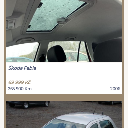
Škoda Fabia
69 999 Kč
265 900 Km
2006