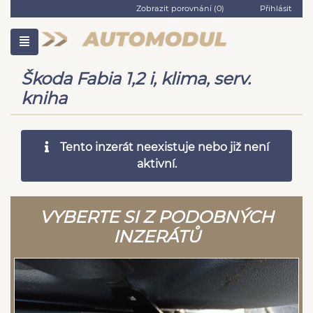
Zobrazit porovnání (
0
)
Přihlásit
Škoda Fabia 1,2 i, klima, serv.
kniha
Tento inzerát neexistuje nebo již není
aktivní.
VYBERTE SI Z PODOBNÝCH
INZERÁTŮ