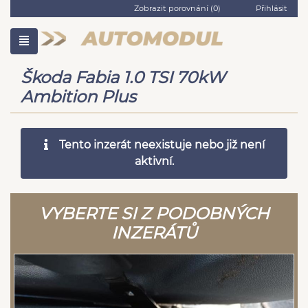
Zobrazit porovnání (
0
)
Přihlásit
Škoda Fabia 1.0 TSI 70kW
Ambition Plus
Tento inzerát neexistuje nebo již není
aktivní.
VYBERTE SI Z PODOBNÝCH
INZERÁTŮ