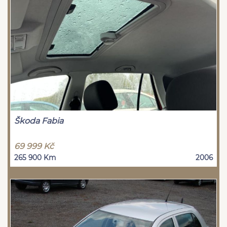
Škoda Fabia
69 999 Kč
265 900 Km
2006