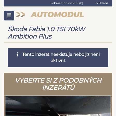
Zobrazit porovnání (
0
)
Přihlásit
Škoda Fabia 1.0 TSI 70kW
Ambition Plus
Tento inzerát neexistuje nebo již není
aktivní.
VYBERTE SI Z PODOBNÝCH
INZERÁTŮ