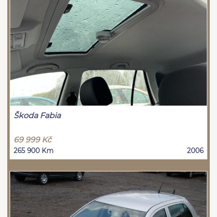
Škoda Fabia
69 999 Kč
265 900 Km
2006