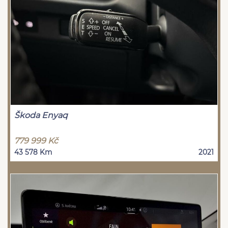
Škoda Enyaq
779 999 Kč
43 578 Km
2021