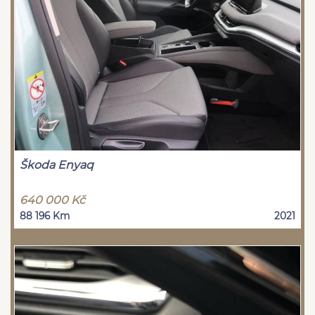
Škoda Enyaq
640 000 Kč
88 196 Km
2021