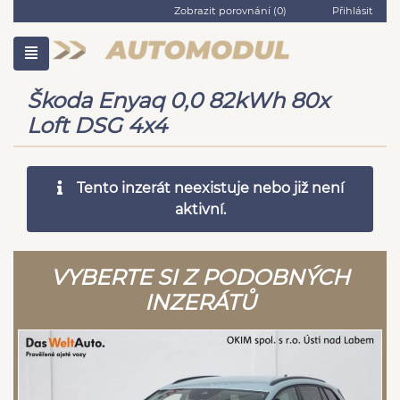
Zobrazit porovnání (
0
)
Přihlásit
Škoda Enyaq 0,0 82kWh 80x
Loft DSG 4x4
Tento inzerát neexistuje nebo již není
aktivní.
VYBERTE SI Z PODOBNÝCH
INZERÁTŮ