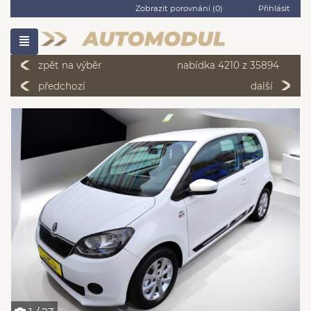
Zobrazit porovnání (
0
)
Přihlásit
zpět na výběr
nabídka 4210 z 35894
předchozí
další