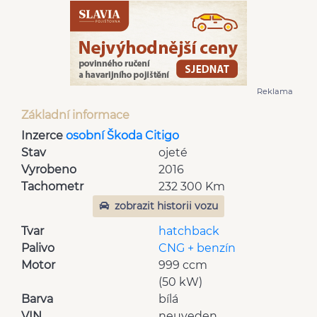
Reklama
Základní informace
Inzerce
osobní Škoda Citigo
Stav
ojeté
Vyrobeno
2016
Tachometr
232 300 Km
zobrazit historii vozu
Tvar
hatchback
Palivo
CNG + benzín
Motor
999 ccm
(50 kW)
Barva
bílá
VIN
neuveden