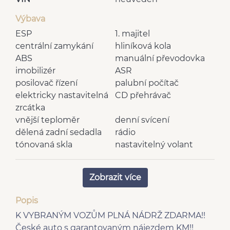
Výbava
ESP
1. majitel
centrální zamykání
hliníková kola
ABS
manuální převodovka
imobilizér
ASR
posilovač řízení
palubní počítač
elektricky nastavitelná
CD přehrávač
zrcátka
vnější teploměr
denní svícení
dělená zadní sedadla
rádio
tónovaná skla
nastavitelný volant
výškově nastavitelné
vyhřívaná zrcátka
sedadlo řidiče
Zobrazit více
zadní stěrač
deaktivace airbagu
senzor opotřebení
spolujezdce
Popis
brzdových destiček
K VYBRANÝM VOZŮM PLNÁ NÁDRŽ ZDARMA!!
bluetooth
senzor tlaku v
České auto s garantovaným nájezdem KM!!