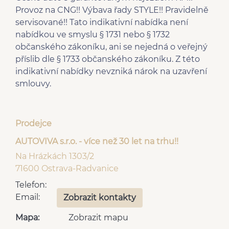
centrál dálkový
pneumatikách
Provoz na CNG!! Výbava řady STYLE!! Pravidelně
mlhovky
el. přední okna
servisované!! Tato indikativní nabídka není
4x airbag
man. klimatizace
nabídkou ve smyslu § 1731 nebo § 1732
plní 'EURO VI'
Hands free
občanského zákoníku, ani se nejedná o veřejný
Start-stop systém
AUX
příslib dle § 1733 občanského zákoníku. Z této
indikativní nabídky nevzniká nárok na uzavření
smlouvy.
Prodejce
AUTOVIVA s.r.o. - více než 30 let na trhu!!
Na Hrázkách 1303/2
71600 Ostrava-Radvanice
Telefon:
Email:
Zobrazit kontakty
Mapa:
Zobrazit mapu