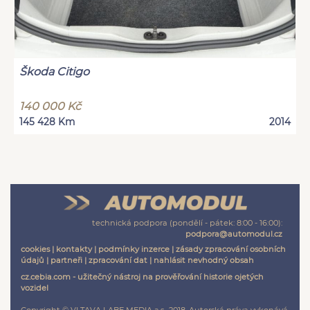
Škoda Citigo
140 000 Kč
145 428 Km
2014
technická podpora (pondělí - pátek: 8:00 - 16:00):
podpora@automodul.cz
cookies
|
kontakty
|
podmínky inzerce
|
zásady zpracování osobních
údajů
|
partneři
|
zpracování dat
|
nahlásit nevhodný obsah
cz.cebia.com - užitečný nástroj na prověřování historie ojetých
vozidel
Copyright © VLTAVA LABE MEDIA a.s., 2018. Autorská práva vykonává