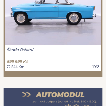
Škoda Ostatní
899 999 Kč
72 544 Km
1963
technická podpora (pondělí - pátek: 8:00 - 16:00):
podpora@automodul.cz