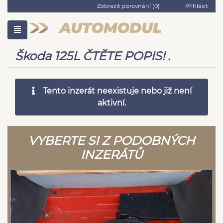
Zobrazit porovnání (
0
)
Přihlásit
Škoda 125L ČTĚTE POPIS! .
Tento inzerát neexistuje nebo již není
aktivní.
VYBERTE SI Z PODOBNÝCH
INZERÁTŮ