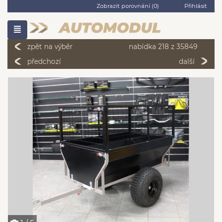
Zobrazit porovnání (
0
)
Přihlásit
zpět na výběr
nabídka 218 z 35849
předchozí
další