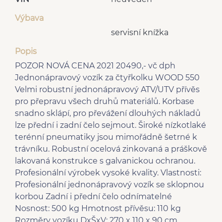
Výbava
servisní knížka
Popis
POZOR NOVÁ CENA 2021 20490,- vč dph
Jednonápravový vozík za čtyřkolku WOOD 550
Velmi robustní jednonápravový ATV/UTV přívěs
pro přepravu všech druhů materiálů. Korbase
snadno sklápí, pro převážení dlouhých nákladů
lze přední i zadní čelo sejmout. Široké nízkotlaké
terénní pneumatiky jsou mimořádně šetrné k
trávníku. Robustní ocelová zinkovaná a práškově
lakovaná konstrukce s galvanickou ochranou.
Profesionální výrobek vysoké kvality. Vlastnosti:
Profesionální jednonápravový vozík se sklopnou
korbou Zadní i přední čelo odnímatelné
Nosnost: 500 kg Hmotnost přívěsu: 110 kg
Rozměry vozíku DxŠxV: 270 x 110 x 90 cm