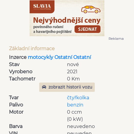
Reklama
Základní informace
Inzerce
motocykly Ostatní Ostatní
Stav
nové
Vyrobeno
2021
Tachometr
0 Km
zobrazit historii vozu
Tvar
čtyřkolka
Palivo
benzín
Motor
0 ccm
(0 kW)
Barva
neuvedeno
VIN
neuveden