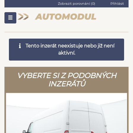
Zobrazit porovnání (
0
)
Přihlásit
Tento inzerát neexistuje nebo již není
aktivní.
VYBERTE SI Z PODOBNÝCH
INZERÁTŮ