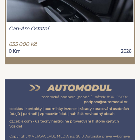
Can-Am Ostatní
655 000 Kč
0 Km
2026
technická podpora (pondělí - pátek: 8:00 - 16:00):
podpora@automodul.cz
cookies
|
kontakty
|
podmínky inzerce
|
zásady zpracování osobních
údajů
|
partneři
|
zpracování dat
|
nahlásit nevhodný obsah
cz.cebia.com - užitečný nástroj na prověřování historie ojetých
vozidel
Copyright © VLTAVA LABE MEDIA a.s., 2018. Autorská práva vykonává