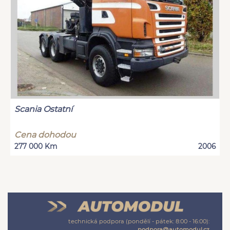
Scania Ostatní
Cena dohodou
277 000 Km
2006
technická podpora (pondělí - pátek: 8:00 - 16:00):
podpora@automodul.cz