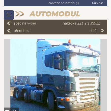
Zobrazit porovnání (
0
)
Přihlásit
zpět na výběr
nabídka 22312 z 35922
předchozí
další