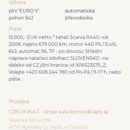
Výbava
plní 'EURO V'
automatická
pohon 6x2
převodovka
Popis
15.900,- EUR netto * tahač Scania R440; rok
2008, najeto 679 000 km, motor 440 PS / Eur5,
6x2, automat; NL TP - po dovozu; Střední
náprava natačecí zdvihací; SLOVENSKO -ne
daleko od CZ jižní hranice; id 1616523575_Z;
Volejte +420 608 244 780 od Po-Pá / 9-17 h, nebo
pište.
Prodejce
CZECH M.A.T. - stroje auta komunál agro aj.
Teplická 313 (u D8)
41761 Bystřany (u Teplic v Čechách