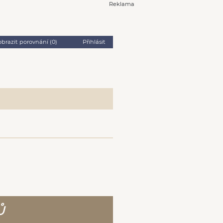
Reklama
obrazit porovnání (
0
)
Přihlásit
Ů