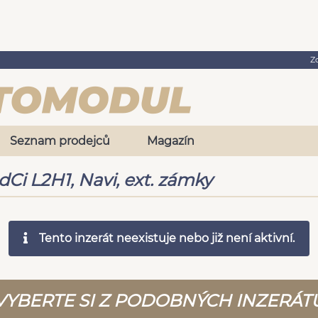
Z
Seznam prodejců
Magazín
dCi L2H1, Navi, ext. zámky
Tento inzerát neexistuje nebo již není aktivní.
VYBERTE SI Z PODOBNÝCH INZERÁT