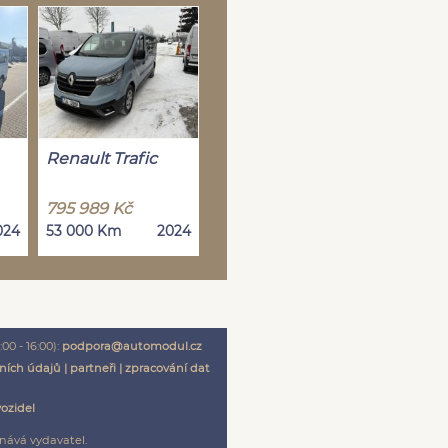
Renault Trafic
795 989 Kč
024
53 000 Km
2024
00 - 16:00):
podpora@automodul.cz
ních údajů
|
partneři
|
zpracování dat
vozidel
nává vydavatel.