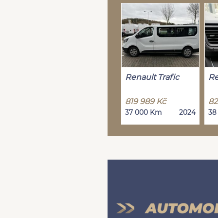
Renault Trafic
Re
819 989 Kč
82
37 000 Km
2024
38