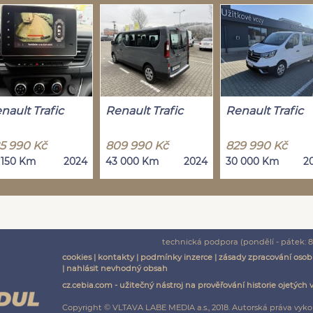
nault Trafic
Renault Trafic
Renault Trafic
5 990 Kč
809 990 Kč
829 990 Kč
 150 Km
2024
43 000 Km
2024
30 000 Km
2
technická podpora (pondělí - pátek: 8:
cookies
|
kontakty
|
podmínky inzerce
|
zásady zpracování osob
|
nahlásit nevhodný obsah
cz.cebia.com - užitečný nástroj na prověřování historie ojetých 
Copyright © VLTAVA LABE MEDIA a.s., 2018. Autorská práva vyko