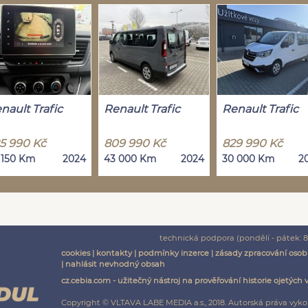
nault Trafic
Renault Trafic
Renault Trafic
5 990 Kč
809 990 Kč
829 990 Kč
 150 Km
2024
43 000 Km
2024
30 000 Km
2
technická podpora (pondělí - pátek: 8:
cookies
|
kontakty
|
podmínky inzerce
|
zásady zpracování osob
|
nahlásit nevhodný obsah
cz.cebia.com - užitečný nástroj na prověřování historie ojetých 
Copyright © VLTAVA LABE MEDIA a.s., 2018. Autorská práva vyko