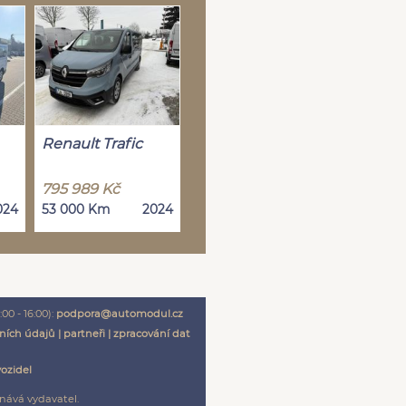
Renault Trafic
795 989 Kč
024
53 000 Km
2024
00 - 16:00):
podpora@automodul.cz
ních údajů
|
partneři
|
zpracování dat
vozidel
nává vydavatel.