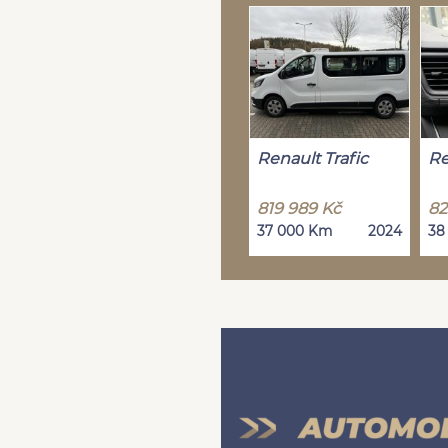
Renault Trafic
Re
819 989 Kč
82
37 000 Km
2024
38