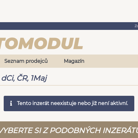
Z
Seznam prodejců
Magazín
 dCi, ČR, 1Maj
Tento inzerát neexistuje nebo již není aktivní.
VYBERTE SI Z PODOBNÝCH INZERÁT