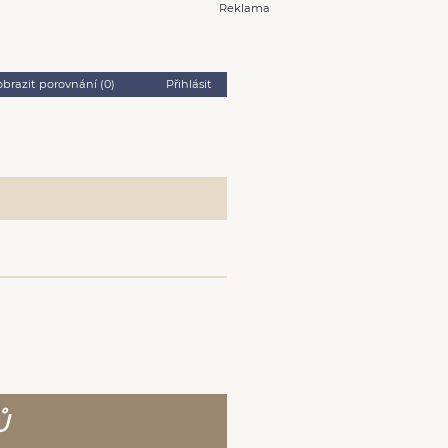
Reklama
obrazit porovnání (
0
)
Přihlásit
Ů