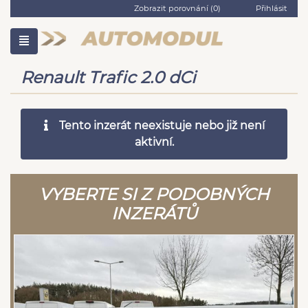
Zobrazit porovnání (
0
)
Přihlásit
Renault Trafic 2.0 dCi
Tento inzerát neexistuje nebo již není
aktivní.
VYBERTE SI Z PODOBNÝCH
INZERÁTŮ