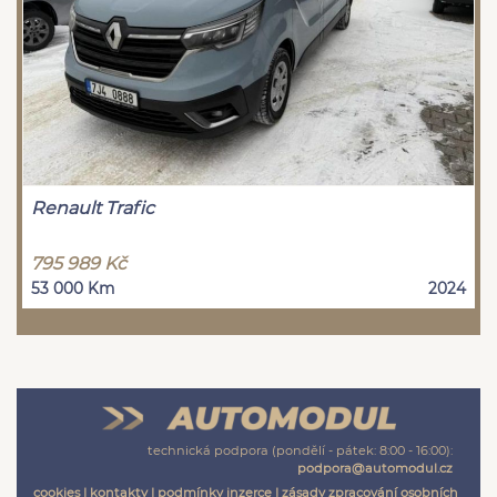
Renault Trafic
795 989 Kč
53 000 Km
2024
technická podpora (pondělí - pátek: 8:00 - 16:00):
podpora@automodul.cz
cookies
|
kontakty
|
podmínky inzerce
|
zásady zpracování osobních