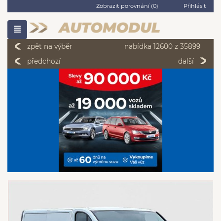
Zobrazit porovnání (
0
)
Přihlásit
zpět na výběr
nabídka 12600 z 35899
předchozí
další