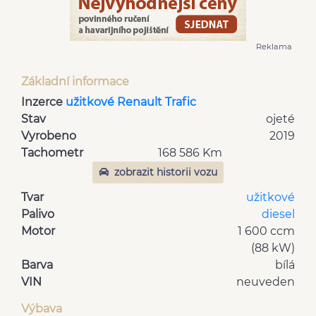
Reklama
Základní informace
Inzerce
užitkové Renault Trafic
Stav
ojeté
Vyrobeno
2019
Tachometr
168 586 Km
zobrazit historii vozu
Tvar
užitkové
Palivo
diesel
Motor
1 600 ccm
(88 kW)
Barva
bílá
VIN
neuveden
Výbava