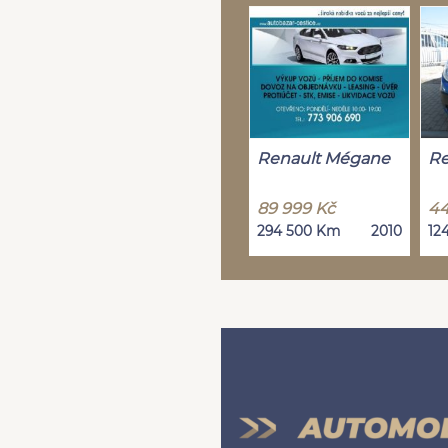
Renault Mégane
Re
89 999 Kč
44
294 500 Km
2010
12