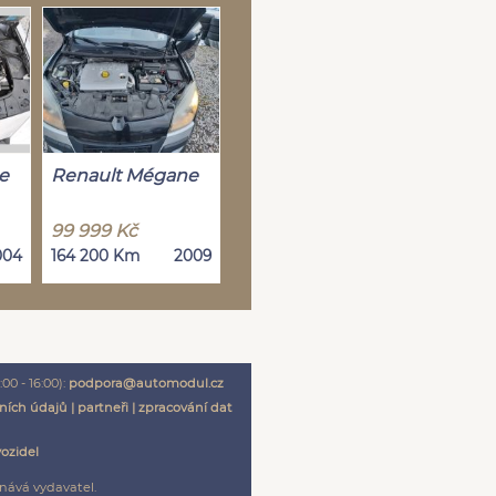
e
Renault Mégane
99 999 Kč
004
164 200 Km
2009
00 - 16:00):
podpora@automodul.cz
ních údajů
|
partneři
|
zpracování dat
vozidel
nává vydavatel.