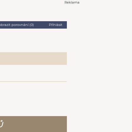
Reklama
obrazit porovnání (
0
)
Přihlásit
Ů