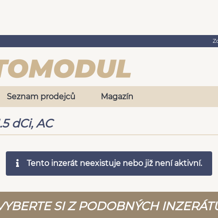
Z
Seznam prodejců
Magazín
5 dCi, AC
Tento inzerát neexistuje nebo již není aktivní.
VYBERTE SI Z PODOBNÝCH INZERÁT