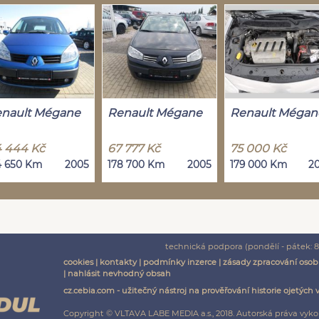
nault Mégane
Renault Mégane
Renault Mégan
 444 Kč
67 777 Kč
75 000 Kč
4 650 Km
2005
178 700 Km
2005
179 000 Km
2
technická podpora (pondělí - pátek: 8:
cookies
|
kontakty
|
podmínky inzerce
|
zásady zpracování osob
|
nahlásit nevhodný obsah
cz.cebia.com - užitečný nástroj na prověřování historie ojetých 
Copyright © VLTAVA LABE MEDIA a.s., 2018. Autorská práva vyko