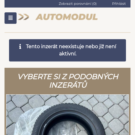
Zobrazit porovnání (
0
)
Přihlásit
Tento inzerát neexistuje nebo již není
aktivní.
VYBERTE SI Z PODOBNÝCH
INZERÁTŮ