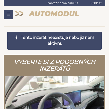
Zobrazit porovnání (
0
)
Přihlásit
Tento inzerát neexistuje nebo již není
aktivní.
VYBERTE SI Z PODOBNÝCH
INZERÁTŮ