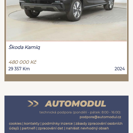
Škoda Kamiq
480 000 Kč
29 357 Km
2024
technická podpora (pondělí - pátek: 8:00 - 16:00):
podpora@automodul.cz
cookies
|
kontakty
|
podmínky inzerce
|
zásady zpracování osobních
údajů
|
partneři
|
zpracování dat
|
nahlásit nevhodný obsah