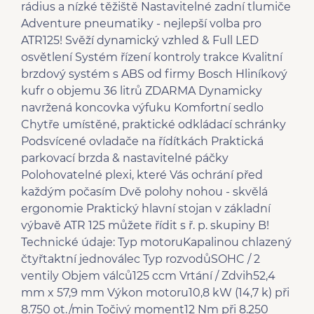
rádius a nízké těžiště Nastavitelné zadní tlumiče
Adventure pneumatiky - nejlepší volba pro
ATR125! Svěží dynamický vzhled & Full LED
osvětlení Systém řízení kontroly trakce Kvalitní
brzdový systém s ABS od firmy Bosch Hliníkový
kufr o objemu 36 litrů ZDARMA Dynamicky
navržená koncovka výfuku Komfortní sedlo
Chytře umístěné, praktické odkládací schránky
Podsvícené ovladače na řídítkách Praktická
parkovací brzda & nastavitelné páčky
Polohovatelné plexi, které Vás ochrání před
každým počasím Dvě polohy nohou - skvělá
ergonomie Praktický hlavní stojan v základní
výbavě ATR 125 můžete řídit s ř. p. skupiny B!
Technické údaje: Typ motoruKapalinou chlazený
čtyřtaktní jednoválec Typ rozvodůSOHC / 2
ventily Objem válců125 ccm Vrtání / Zdvih52,4
mm x 57,9 mm Výkon motoru10,8 kW (14,7 k) při
8.750 ot./min Točivý moment12 Nm při 8.250