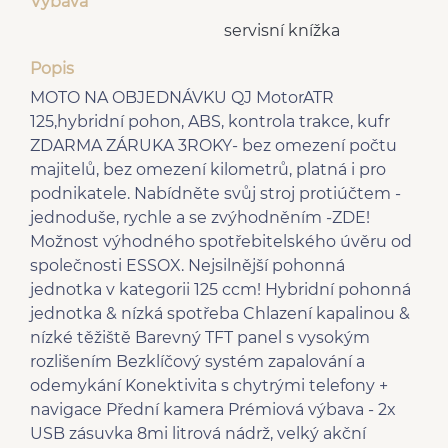
Výbava
servisní knížka
Popis
MOTO NA OBJEDNÁVKU QJ MotorATR
125,hybridní pohon, ABS, kontrola trakce, kufr
ZDARMA ZÁRUKA 3ROKY- bez omezení počtu
majitelů, bez omezení kilometrů, platná i pro
podnikatele. Nabídněte svůj stroj protiúčtem -
jednoduše, rychle a se zvýhodněním -ZDE!
Možnost výhodného spotřebitelského úvěru od
společnosti ESSOX. Nejsilnější pohonná
jednotka v kategorii 125 ccm! Hybridní pohonná
jednotka & nízká spotřeba Chlazení kapalinou &
nízké těžiště Barevný TFT panel s vysokým
rozlišením Bezklíčový systém zapalování a
odemykání Konektivita s chytrými telefony +
navigace Přední kamera Prémiová výbava - 2x
USB zásuvka 8mi litrová nádrž, velký akční