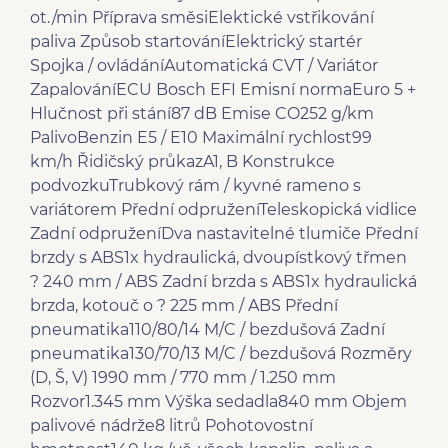
ot./min Příprava směsiElektické vstřikování
paliva Způsob startováníElektrický startér
Spojka / ovládáníAutomatická CVT / Variátor
ZapalováníECU Bosch EFI Emisní normaEuro 5 +
Hlučnost při stání87 dB Emise CO252 g/km
PalivoBenzin E5 / E10 Maximální rychlost99
km/h Řidičský průkazA1, B Konstrukce
podvozkuTrubkový rám / kyvné rameno s
variátorem Přední odpruženíTeleskopická vidlice
Zadní odpruženíDva nastavitelné tlumiče Přední
brzdy s ABS1x hydraulická, dvoupístkový třmen
? 240 mm / ABS Zadní brzda s ABS1x hydraulická
brzda, kotouč o ? 225 mm / ABS Přední
pneumatika110/80/14 M/C / bezdušová Zadní
pneumatika130/70/13 M/C / bezdušová Rozměry
(D, Š, V) 1990 mm / 770 mm / 1.250 mm
Rozvor1.345 mm Výška sedadla840 mm Objem
palivové nádrže8 litrů Pohotovostní