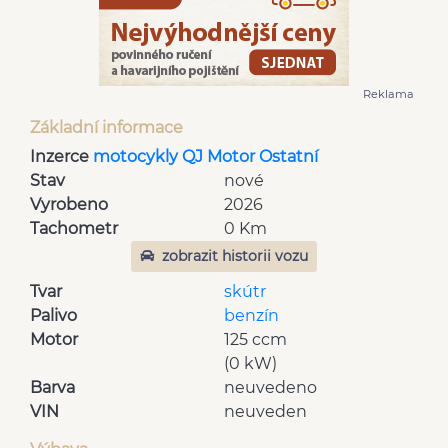
Reklama
Základní informace
Inzerce
motocykly QJ Motor Ostatní
Stav
nové
Vyrobeno
2026
Tachometr
0 Km
zobrazit historii vozu
Tvar
skútr
Palivo
benzín
Motor
125 ccm
(0 kW)
Barva
neuvedeno
VIN
neuveden