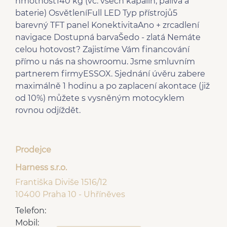
hmotnost140 kg (vč. všech kapalin, paliva a
baterie) OsvětleníFull LED Typ přístrojů5
barevný TFT panel KonektivitaAno + zrcadlení
navigace Dostupná barvaŠedo - zlatá Nemáte
celou hotovost? Zajistíme Vám financování
přímo u nás na showroomu. Jsme smluvním
partnerem firmyESSOX. Sjednání úvěru zabere
maximálně 1 hodinu a po zaplacení akontace (již
od 10%) můžete s vysněným motocyklem
rovnou odjíždět.
Prodejce
Harness s.r.o.
Františka Diviše 1516/12
10400 Praha 10 - Uhříněves
Telefon:
Mobil: