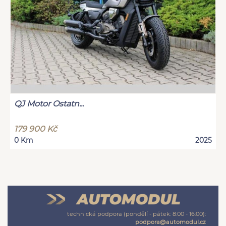
QJ Motor Ostatn...
179 900 Kč
0 Km
2025
technická podpora (pondělí - pátek: 8:00 - 16:00):
podpora@automodul.cz