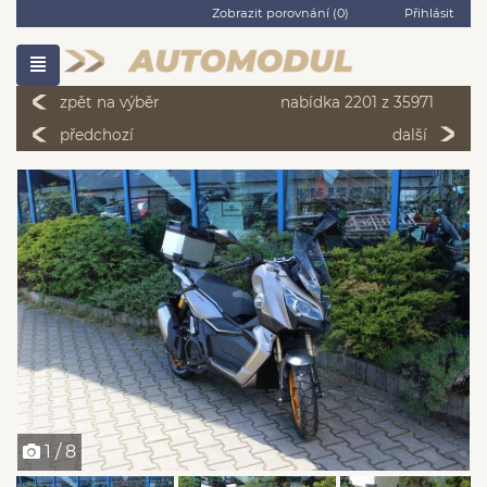
Zobrazit porovnání (
0
)
Přihlásit
zpět na výběr
nabídka 2201 z 35971
předchozí
další
1 / 8