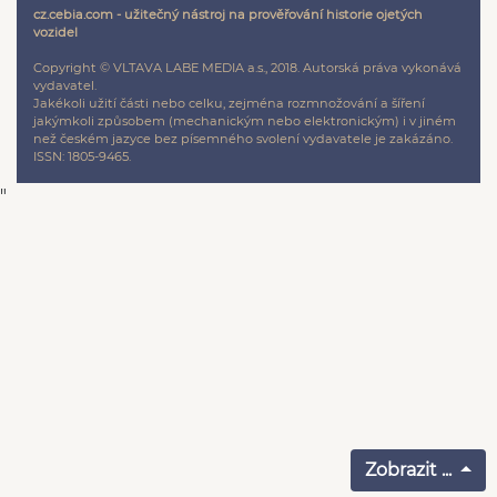
cz.cebia.com - užitečný nástroj na prověřování historie ojetých
vozidel
Copyright © VLTAVA LABE MEDIA a.s., 2018. Autorská práva vykonává
vydavatel.
Jakékoli užití části nebo celku, zejména rozmnožování a šíření
jakýmkoli způsobem (mechanickým nebo elektronickým) i v jiném
než českém jazyce bez písemného svolení vydavatele je zakázáno.
ISSN: 1805-9465.
"
Zobrazit ...