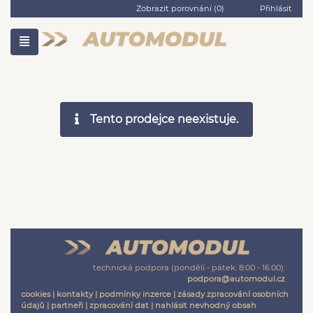
Zobrazit porovnání (
0
)
Přihlásit
Tento prodejce neexistuje.
technická podpora (pondělí - pátek: 8:00 - 16:00):
podpora@automodul.cz
cookies
|
kontakty
|
podmínky inzerce
|
zásady zpracování osobních
údajů
|
partneři
|
zpracování dat
|
nahlásit nevhodný obsah