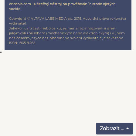
cz.cebia.com - užitečný nástroj na prověřování historie ojetých
vozidel
Copyright © VLTAVA LABE MEDIA a.s., 2018. Autorská práva vykonává
vydavatel.
Jakékoli užití části nebo celku, zejména rozmnožování a šíření
jakýmkoli způsobem (mechanickým nebo elektronickým) i v jiném
než českém jazyce bez písemného svolení vydavatele je zakázáno.
ISSN: 1805-9465.
"
Zobrazit ...