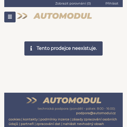
Zobrazit porovnání (
0
)
Přihlásit
Tento prodejce neexistuje.
technická podpora (pondělí - pátek: 8:00 - 16:00):
podpora@automodul.cz
cookies
|
kontakty
|
podmínky inzerce
|
zásady zpracování osobních
údajů
|
partneři
|
zpracování dat
|
nahlásit nevhodný obsah