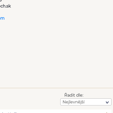
9
ch.sk
om
Řadit dle:
Nejlevnější