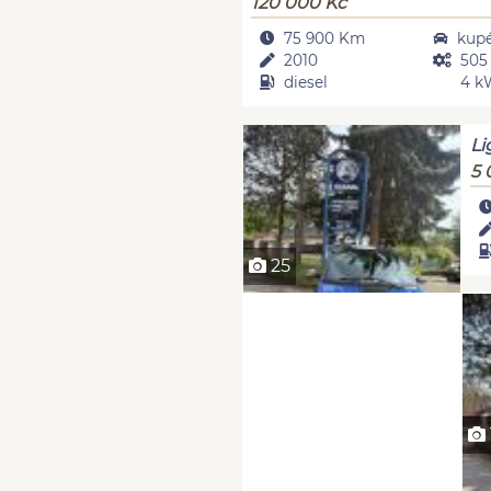
120 000 Kč
75 900 Km
kup
2010
505
diesel
4 k
Li
5
25