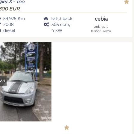
gier X - Too
800 EUR
59 925 Km
hatchback
cebia
2008
505 ccm,
zobrazit
diesel
4 kW
historii vozu
23