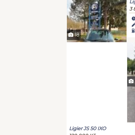
Li
3 
18
Ligier JS 50 IXO