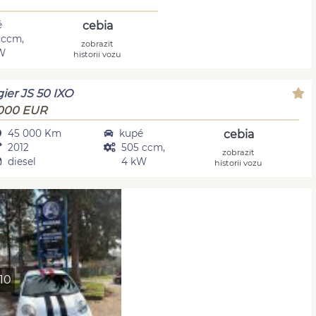
é
cebia
 ccm,
zobrazit
W
historii vozu
gier JS 50 IXO
 000 EUR
45 000 Km
kupé
cebia
2012
505 ccm,
zobrazit
diesel
4 kW
historii vozu
10