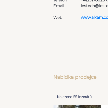
Telefon
+42191780207
Email
lestech@leste
Web
www.aixam.c
Nabídka prodejce
Nalezeno 55 inzerátů