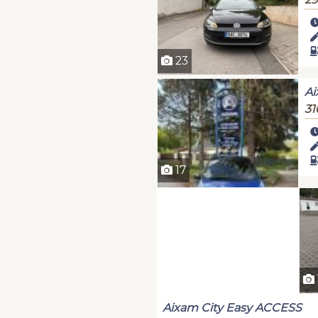
23
Ai
31
17
Aixam City Easy ACCESS