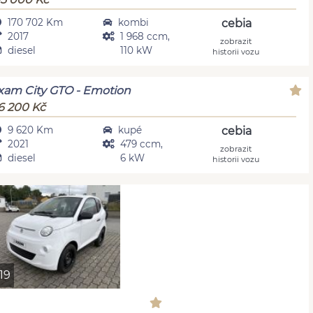
170 702 Km
kombi
cebia
2017
1 968 ccm,
zobrazit
diesel
110 kW
historii vozu
xam City GTO - Emotion
6 200 Kč
9 620 Km
kupé
cebia
2021
479 ccm,
zobrazit
diesel
6 kW
historii vozu
19