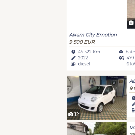
Aixam City Emotion
9 500 EUR
45 522 Km
hatc
2022
479
diesel
6 k
Ai
9 
12
Vo
29