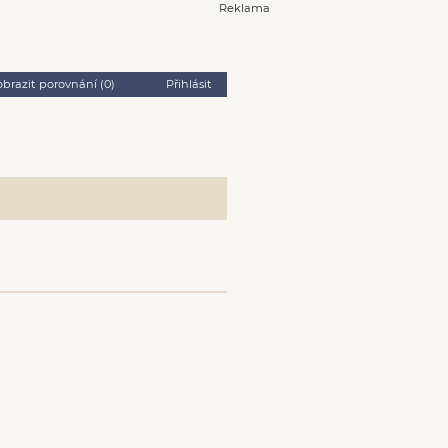
Reklama
obrazit porovnání (
0
)
Přihlásit