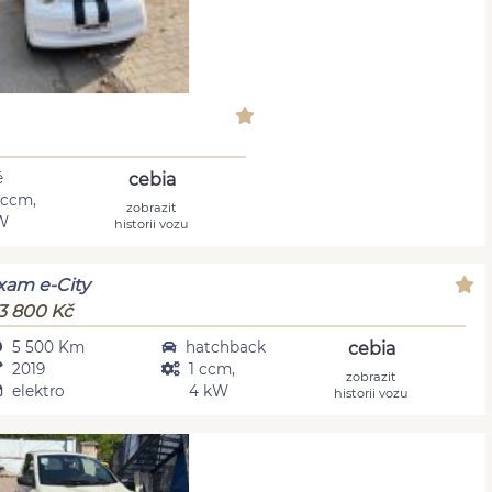
é
cebia
 ccm,
zobrazit
W
historii vozu
xam e-City
3 800 Kč
5 500 Km
hatchback
cebia
2019
1 ccm,
zobrazit
elektro
4 kW
historii vozu