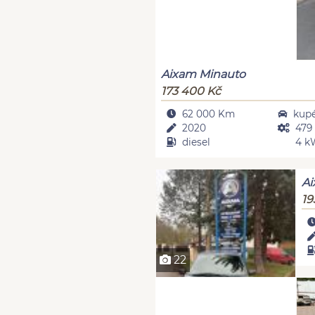
Aixam Minauto
173 400 Kč
62 000 Km
kup
2020
479
diesel
4 k
Ai
19
22