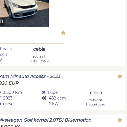
11
hback
cebia
 ccm,
zobrazit
W
historii vozu
xam Minauto Access - 2023
920 EUR
3 500 Km
kupé
cebia
2023
482 ccm,
zobrazit
diesel
6 kW
historii vozu
lkswagen Golf kombi 2,0TDI Bluemotion
5 000 Kč