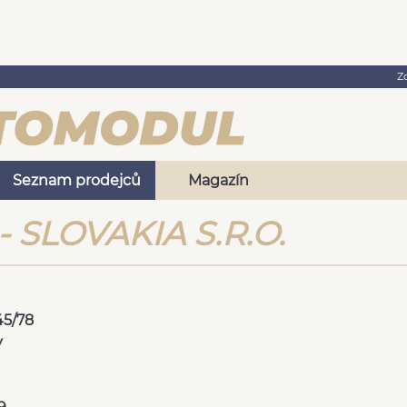
Z
Seznam prodejců
Magazín
 SLOVAKIA S.R.O.
45/78
y