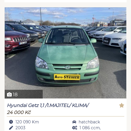
18
Hyundai Getz 1,1 /1.MAJITEL/ KLIMA/
24 000 Kč
120 090 Km
hatchback
2003
1 086 ccm,