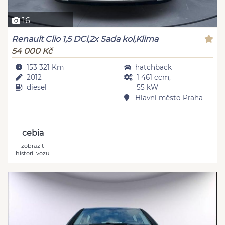
16
Renault Clio 1,5 DCi,2x Sada kol,Klima
54 000 Kč
153 321 Km
hatchback
2012
1 461 ccm,
diesel
55 kW
Hlavní město Praha
cebia
zobrazit
historii vozu