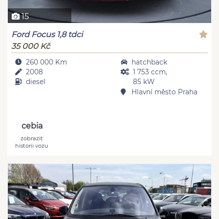
15
Ford Focus 1,8 tdci
35 000 Kč
260 000 Km
hatchback
2008
1 753 ccm,
diesel
85 kW
Hlavní město Praha
cebia
zobrazit
historii vozu