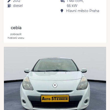
2012
1 461 ccm,
diesel
66 kW
Hlavní město Praha
cebia
zobrazit
historii vozu