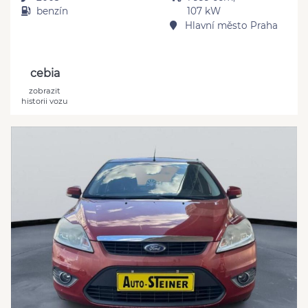
benzín
107 kW
Hlavní město Praha
cebia
zobrazit
historii vozu