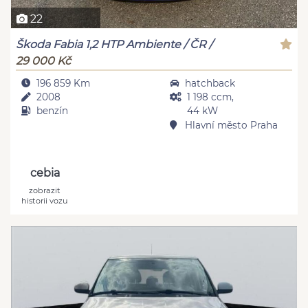
22
Škoda Fabia 1,2 HTP Ambiente / ČR /
29 000 Kč
196 859 Km
hatchback
2008
1 198 ccm,
benzín
44 kW
Hlavní město Praha
cebia
zobrazit
historii vozu