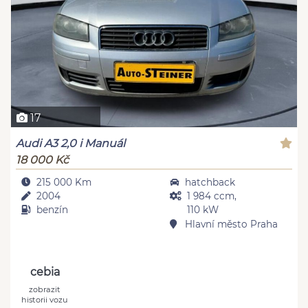
17
Audi A3 2,0 i Manuál
18 000 Kč
215 000 Km
hatchback
2004
1 984 ccm,
benzín
110 kW
Hlavní město Praha
cebia
zobrazit
historii vozu