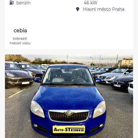
benzín
46 kW
Hlavní město Praha
cebia
zobrazit
historii vozu