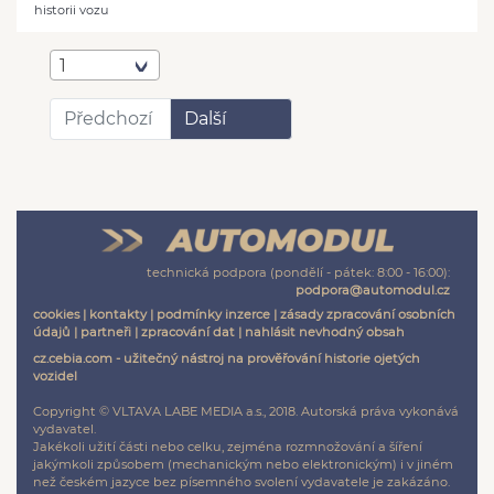
historii vozu
1
Předchozí
Další
technická podpora (pondělí - pátek: 8:00 - 16:00):
podpora@automodul.cz
cookies
|
kontakty
|
podmínky inzerce
|
zásady zpracování osobních
údajů
|
partneři
|
zpracování dat
|
nahlásit nevhodný obsah
cz.cebia.com - užitečný nástroj na prověřování historie ojetých
vozidel
Copyright © VLTAVA LABE MEDIA a.s., 2018. Autorská práva vykonává
vydavatel.
Jakékoli užití části nebo celku, zejména rozmnožování a šíření
jakýmkoli způsobem (mechanickým nebo elektronickým) i v jiném
než českém jazyce bez písemného svolení vydavatele je zakázáno.