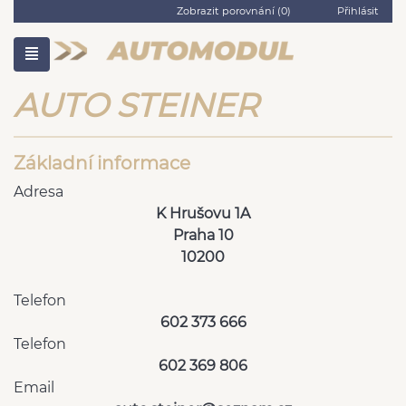
Zobrazit porovnání (
0
)
Přihlásit
AUTO STEINER
Základní informace
Adresa
K Hrušovu 1A
Praha 10
10200
Telefon
602 373 666
Telefon
602 369 806
Email