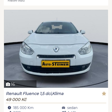
historii vozu
16
Renault Fluence 1,5 dci,Klima
49 000 Kč
185 000 Km
sedan