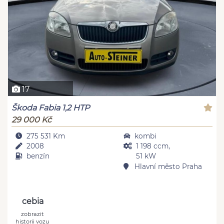
17
Škoda Fabia 1,2 HTP
29 000 Kč
275 531 Km
kombi
2008
1 198 ccm,
benzín
51 kW
Hlavní město Praha
cebia
zobrazit
historii vozu