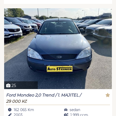
25
Ford Mondeo 2,0 Trend / 1. MAJITEL /
29 000 Kč
162 065 Km
sedan
2003
1 999 ccm,