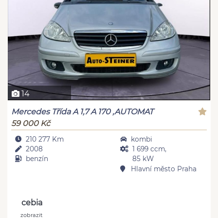
14
Mercedes Třída A 1,7 A 170 ,AUTOMAT
59 000 Kč
210 277 Km
kombi
2008
1 699 ccm,
benzín
85 kW
Hlavní město Praha
cebia
zobrazit