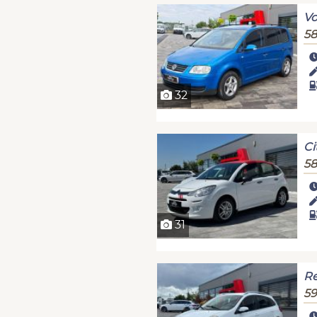
Vo
58
32
Ci
58
31
Re
59