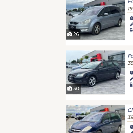
Fo
19
26
Fo
38
30
Ci
39