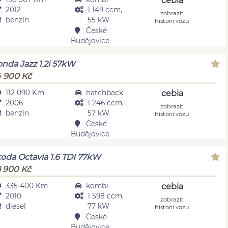
cebia
2012
1 149 ccm,
zobrazit
benzín
55 kW
historii vozu
České
Budějovice
nda Jazz 1.2i 57kW
 900 Kč
112 090 Km
hatchback
cebia
2006
1 246 ccm,
zobrazit
benzín
57 kW
historii vozu
České
Budějovice
oda Octavia 1.6 TDI 77kW
 900 Kč
335 400 Km
kombi
cebia
2010
1 598 ccm,
zobrazit
diesel
77 kW
historii vozu
České
Budějovice