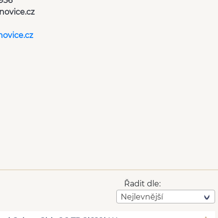
936
novice.cz
ovice.cz
Řadit dle:
Nejlevnější