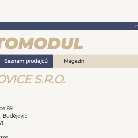
Z
Seznam prodejců
Magazín
VICE S.R.O.
ce 89
. Budějovic
41