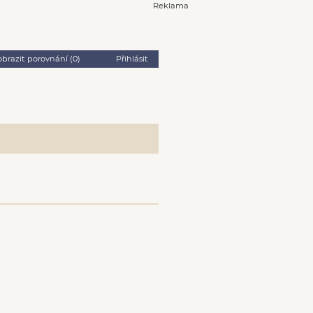
Reklama
obrazit porovnání (
0
)
Přihlásit