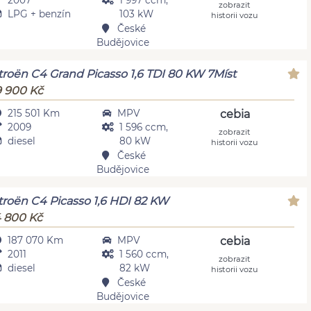
2007
1 997 ccm,
zobrazit
LPG + benzín
103 kW
historii vozu
České
Budějovice
troën C4 Grand Picasso 1,6 TDI 80 KW 7Míst
 900 Kč
215 501 Km
MPV
cebia
2009
1 596 ccm,
zobrazit
diesel
80 kW
historii vozu
České
Budějovice
troën C4 Picasso 1,6 HDI 82 KW
 800 Kč
187 070 Km
MPV
cebia
2011
1 560 ccm,
zobrazit
diesel
82 kW
historii vozu
České
Budějovice