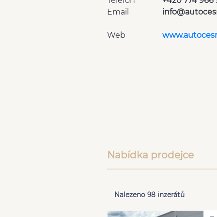
Telefon
+420 774 966 
Email
info@autoces
Web
www.autocesn
Nabídka prodejce
Nalezeno 98 inzerátů