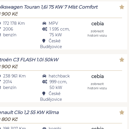
lkswagen Touran 1,6i 75 KW 7 Míst Comfort
 900 Kč
172 178 Km
MPV
cebia
2006
1 595 ccm,
zobrazit
benzín
75 kW
historii vozu
České
Budějovice
troën C3 FLASH 1.0i 50kW
 900 Kč
238 961 Km
hatchback
cebia
2014
999 ccm,
zobrazit
benzín
50 kW
historii vozu
České
Budějovice
nault Clio 1,2 55 KW Klima
 800 Kč
198 307 Km
kombi