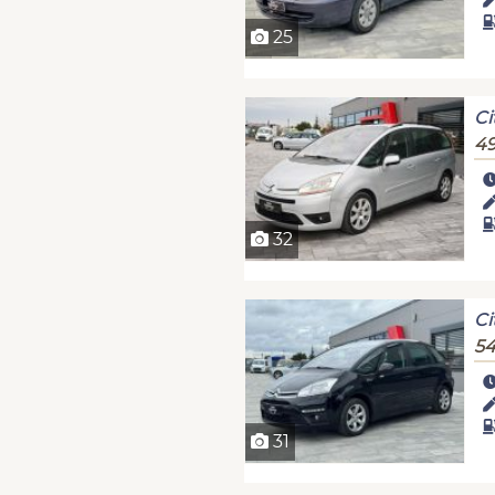
25
Ci
49
32
Ci
54
31