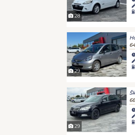
28
Ho
64
29
Šk
68
29