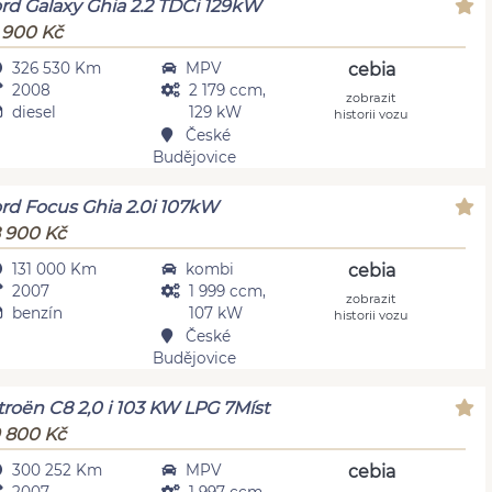
rd Galaxy Ghia 2.2 TDCi 129kW
 900 Kč
326 530 Km
MPV
cebia
2008
2 179 ccm,
zobrazit
diesel
129 kW
historii vozu
České
Budějovice
rd Focus Ghia 2.0i 107kW
 900 Kč
131 000 Km
kombi
cebia
2007
1 999 ccm,
zobrazit
benzín
107 kW
historii vozu
České
Budějovice
troën C8 2,0 i 103 KW LPG 7Míst
 800 Kč
300 252 Km
MPV
cebia