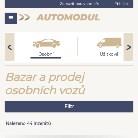
Zobrazit porovnání (
0
)
Přihlásit
Osobní
Užitkové
Bazar a prodej
osobních vozů
Filtr
Nalezeno 44 inzerátů