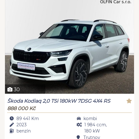
30
Škoda Kodiaq 2,0 TSi 180kW 7DSG 4X4 RS
888 000 Kč
89 441 Km
kombi
2023
1 984 ccm,
benzín
180 kW
Trutnov