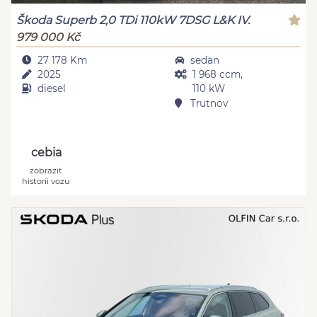
Škoda Superb 2,0 TDi 110kW 7DSG L&K IV.
979 000 Kč
27 178 Km
sedan
2025
1 968 ccm,
diesel
110 kW
Trutnov
cebia
zobrazit
historii vozu