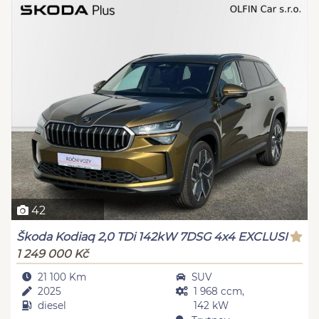
42
Škoda Kodiaq 2,0 TDi 142kW 7DSG 4x4 EXCLUSI
1 249 000 Kč
21 100 Km
SUV
2025
1 968 ccm,
diesel
142 kW