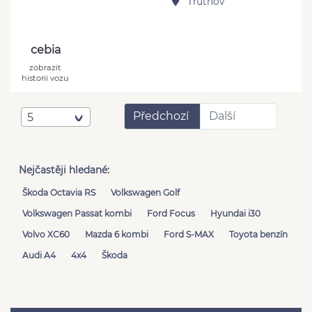
Trutnov
cebia
zobrazit
historii vozu
Předchozí
Další
5
Nejčastěji hledané:
Škoda Octavia RS
Volkswagen Golf
Volkswagen Passat kombi
Ford Focus
Hyundai i30
Volvo XC60
Mazda 6 kombi
Ford S-MAX
Toyota benzín
Audi A4
4x4
Škoda