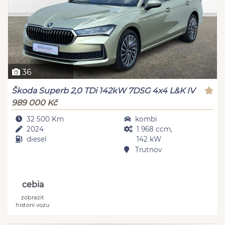
36
Škoda Superb 2,0 TDi 142kW 7DSG 4x4 L&K IV
989 000 Kč
32 500 Km
kombi
2024
1 968 ccm,
diesel
142 kW
Trutnov
cebia
zobrazit
historii vozu