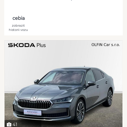
cebia
zobrazit
historii vozu
41