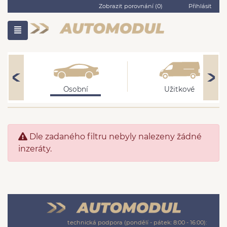
Zobrazit porovnání (
0
)
Přihlásit
Osobní
Užitkové
Dle zadaného filtru nebyly nalezeny žádné
inzeráty.
technická podpora (pondělí - pátek: 8:00 - 16:00):