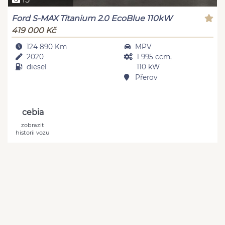
Ford S-MAX Titanium 2.0 EcoBlue 110kW
419 000 Kč
124 890 Km
MPV
2020
1 995 ccm,
diesel
110 kW
Přerov
cebia
zobrazit
historii vozu