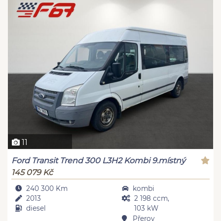
11
Ford Transit Trend 300 L3H2 Kombi 9.místný
145 079 Kč
240 300 Km
kombi
2013
2 198 ccm,
diesel
103 kW
Přerov