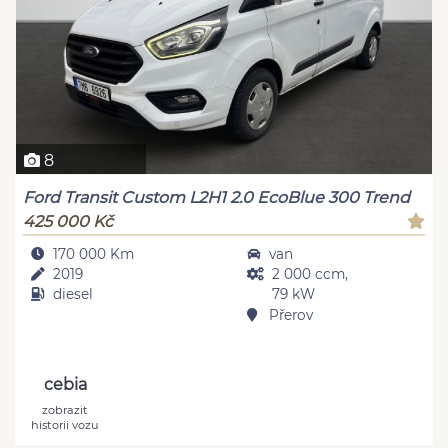
8
Ford Transit Custom L2H1 2.0 EcoBlue 300 Trend
425 000 Kč
170 000 Km
van
2019
2 000 ccm,
diesel
79 kW
Přerov
cebia
zobrazit
historii vozu