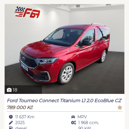
18
Ford Tourneo Connect Titanium L1 2.0 EcoBlue CZ
789 000 Kč
11 637 Km
MPV
2025
1 968 ccm,
diesel
90 kW