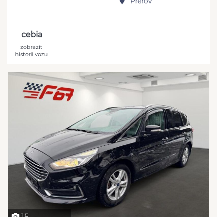
Přerov
cebia
zobrazit
historii vozu
15