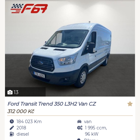
13
Ford Transit Trend 350 L3H2 Van CZ
312 000 Kč
184 023 Km
van
2018
1 995 ccm,
diesel
96 kW