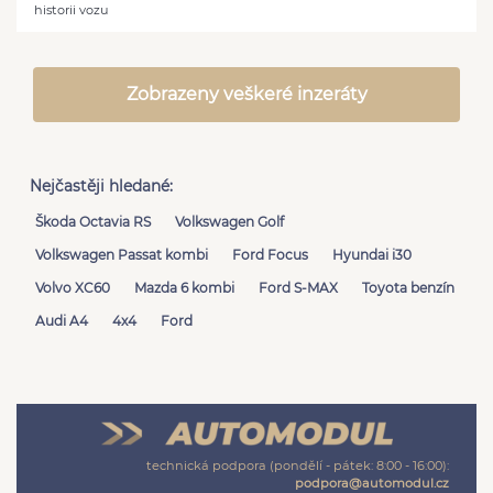
historii vozu
Zobrazeny veškeré inzeráty
Nejčastěji hledané:
Škoda Octavia RS
Volkswagen Golf
Volkswagen Passat kombi
Ford Focus
Hyundai i30
Volvo XC60
Mazda 6 kombi
Ford S-MAX
Toyota benzín
Audi A4
4x4
Ford
technická podpora (pondělí - pátek: 8:00 - 16:00):
podpora@automodul.cz