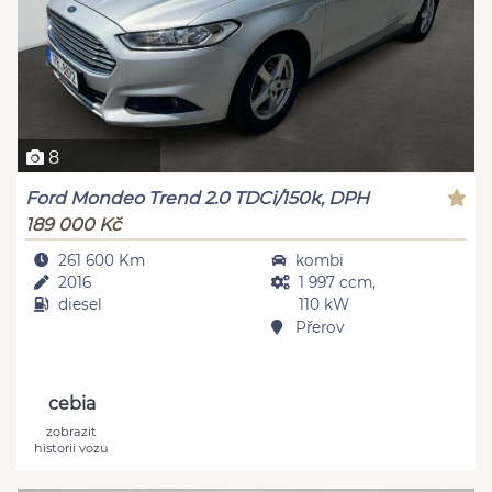
8
Ford Mondeo Trend 2.0 TDCi/150k, DPH
189 000 Kč
261 600 Km
kombi
2016
1 997 ccm,
diesel
110 kW
Přerov
cebia
zobrazit
historii vozu