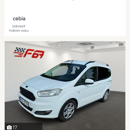
cebia
zobrazit
historii vozu
17