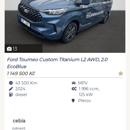
13
Ford Tourneo Custom Titanium L2 AWD, 2.0
EcoBlue
1 149 500 Kč
43 500 Km
MPV
2024
1 996 ccm,
diesel
125 kW
Přerov
cebia
zobrazit