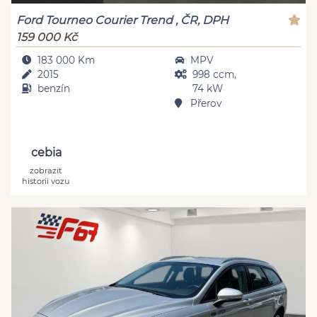
Ford Tourneo Courier Trend , ČR, DPH
159 000 Kč
183 000 Km
MPV
2015
998 ccm,
benzín
74 kW
Přerov
cebia
zobrazit
historii vozu