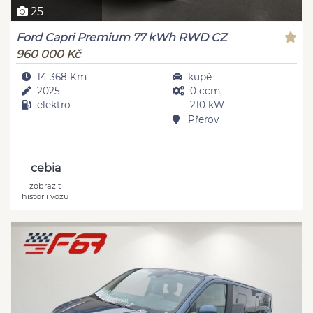
25
Ford Capri Premium 77 kWh RWD CZ
960 000 Kč
14 368 Km
kupé
2025
0 ccm,
elektro
210 kW
Přerov
cebia
zobrazit
historii vozu