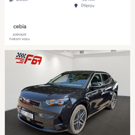
Přerov
cebia
zobrazit
historii vozu