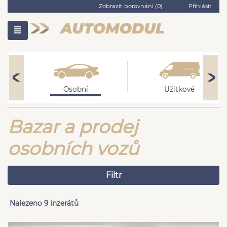
Zobrazit porovnání (
0
)
Přihlásit
Osobní
Užitkové
Bazar a prodej
osobních vozů
Filtr
Nalezeno 9 inzerátů