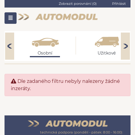
Zobrazit porovnání (
0
)
Přihlásit
Osobní
Užitkové
Dle zadaného filtru nebyly nalezeny žádné
inzeráty.
technická podpora (pondělí - pátek: 8:00 - 16:00):